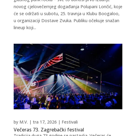
novog cjelovečernjeg događanja Polupani Lončić, koje
će se održati u subotu, 25. travnja u Klubu Boogaloo,
u organizaciji Dostave Zvuka. Publiku očekuje snažan
lineup koji...
by
M.V.
|
tra 17, 2026
|
Festivali
Večeras 73. Zagrebački festival
Tradicija duga 73 godine se nastavlja. Večeras će