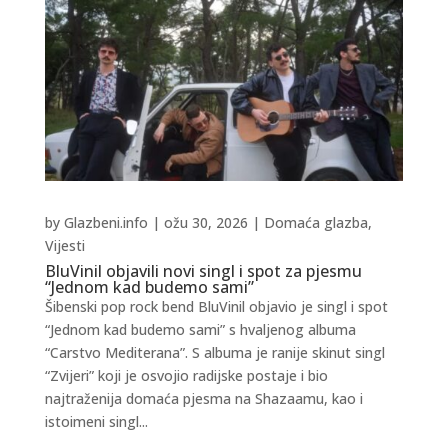
by
Glazbeni.info
|
ožu 30, 2026
|
Domaća glazba
,
Vijesti
BluVinil objavili novi singl i spot za pjesmu
“Jednom kad budemo sami”
Šibenski pop rock bend BluVinil objavio je singl i spot
“Jednom kad budemo sami” s hvaljenog albuma
“Carstvo Mediterana”. S albuma je ranije skinut singl
“Zvijeri” koji je osvojio radijske postaje i bio
najtraženija domaća pjesma na Shazaamu, kao i
istoimeni singl...