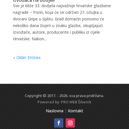
Sve je bliže 33. dodjela najvažnije hrvatske glazbene
nagrade – Porin, koja će se održati 27. ožujka u
dvorani Gripe u Splitu. Grad domaćin ponovno će
nekoliko dana živjeti u znaku glazbe, okupljajući
izvođače, autore, producente i publiku iz cijele
Hrvatske. Nakon...
« Older Entries
Copyright © 2017. - 2026. sva prava pridržana.
Powered by:
PRO WEB
Šibenik
Naslovna
|
Kontakt