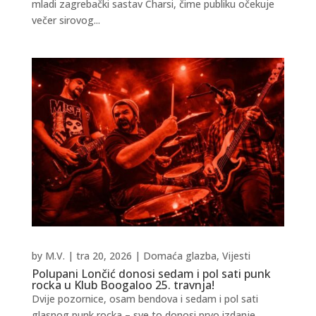
mladi zagrebački sastav Charsi, čime publiku očekuje
večer sirovog...
by
M.V.
|
tra 20, 2026
|
Domaća glazba
,
Vijesti
Polupani Lončić donosi sedam i pol sati punk
rocka u Klub Boogaloo 25. travnja!
Dvije pozornice, osam bendova i sedam i pol sati
glasnog punk rocka – sve to donosi prvo izdanje