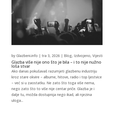
by
Glazbeni.info
|
tra 3, 2026
|
Blog
,
Izdvojeno
,
Vijesti
Glazba više nije ono što je bila – i to nije nužno
loša stvar
Ako danas pokušavaš razumjeti glazbenu industriju
kroz stare okvire – albume, hitove, radio i top ljestvice
– već si u zaostatku. Ne zato što toga više nema,
nego zato što to više nije centar priče. Glazba je i
dalje tu, možda dostupnija nego ikad, ali njezina
uloga...