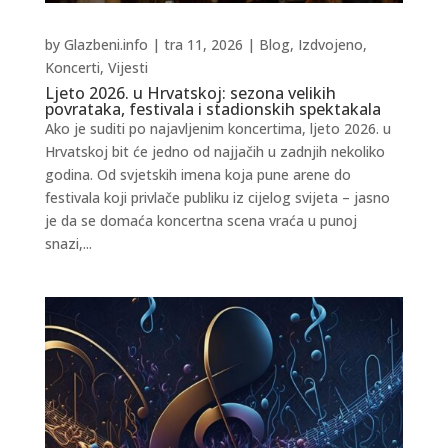
by
Glazbeni.info
|
tra 11, 2026
|
Blog
,
Izdvojeno
,
Koncerti
,
Vijesti
Ljeto 2026. u Hrvatskoj: sezona velikih
povrataka, festivala i stadionskih spektakala
Ako je suditi po najavljenim koncertima, ljeto 2026. u
Hrvatskoj bit će jedno od najjačih u zadnjih nekoliko
godina. Od svjetskih imena koja pune arene do
festivala koji privlače publiku iz cijelog svijeta – jasno
je da se domaća koncertna scena vraća u punoj
snazi,...