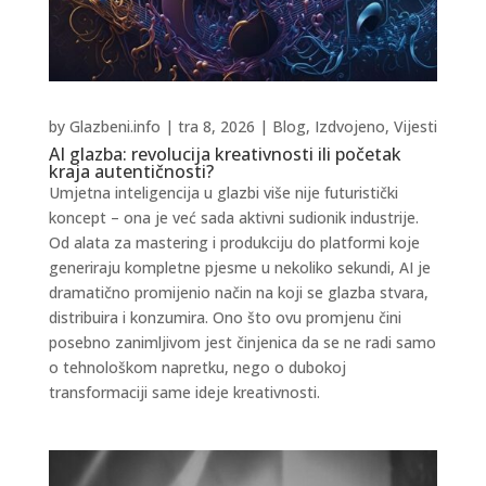
by
Glazbeni.info
|
tra 8, 2026
|
Blog
,
Izdvojeno
,
Vijesti
AI glazba: revolucija kreativnosti ili početak
kraja autentičnosti?
Umjetna inteligencija u glazbi više nije futuristički
koncept – ona je već sada aktivni sudionik industrije.
Od alata za mastering i produkciju do platformi koje
generiraju kompletne pjesme u nekoliko sekundi, AI je
dramatično promijenio način na koji se glazba stvara,
distribuira i konzumira. Ono što ovu promjenu čini
posebno zanimljivom jest činjenica da se ne radi samo
o tehnološkom napretku, nego o dubokoj
transformaciji same ideje kreativnosti.