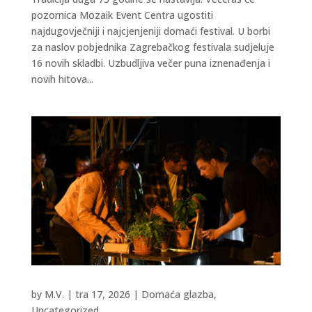
pozornica Mozaik Event Centra ugostiti
najdugovječniji i najcjenjeniji domaći festival. U borbi
za naslov pobjednika Zagrebačkog festivala sudjeluje
16 novih skladbi. Uzbudljiva večer puna iznenađenja i
novih hitova...
by
M.V.
|
tra 17, 2026
|
Domaća glazba
,
Uncategorized