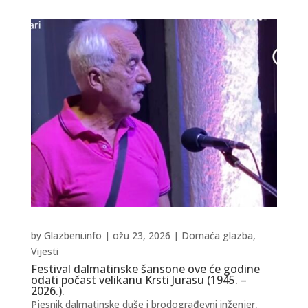
by
Glazbeni.info
|
ožu 23, 2026
|
Domaća glazba
,
Vijesti
Festival dalmatinske šansone ove će godine
odati počast velikanu Krsti Jurasu (1945. –
2026.).
Pjesnik dalmatinske duše i brodograđevni inženjer,