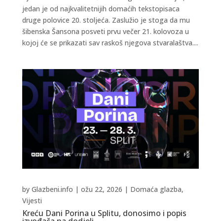
jedan je od najkvalitetnijih domaćih tekstopisaca
druge polovice 20. stoljeća. Zaslužio je stoga da mu
šibenska Šansona posveti prvu večer 21. kolovoza u
kojoj će se prikazati sav raskoš njegova stvaralaštva....
by
Glazbeni.info
|
ožu 22, 2026
|
Domaća glazba
,
Vijesti
Kreću Dani Porina u Splitu, donosimo i popis
izvođača na dodjeli