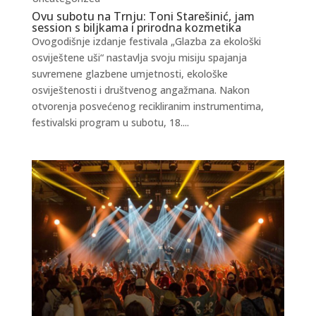
Ovu subotu na Trnju: Toni Starešinić, jam
session s biljkama i prirodna kozmetika
Ovogodišnje izdanje festivala „Glazba za ekološki
osviještene uši“ nastavlja svoju misiju spajanja
suvremene glazbene umjetnosti, ekološke
osviještenosti i društvenog angažmana. Nakon
otvorenja posvećenog recikliranim instrumentima,
festivalski program u subotu, 18....