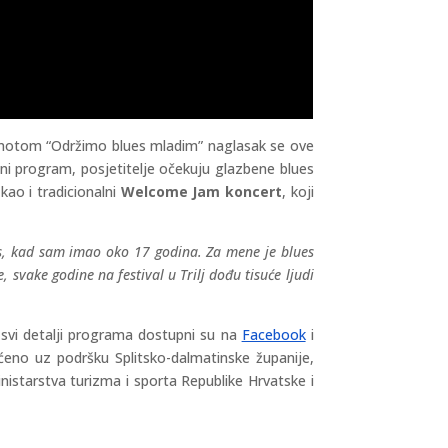
od motom “Održimo blues mladim” naglasak se ove
tni program, posjetitelje očekuju glazbene blues
 kao i tradicionalni
Welcome Jam koncert
, koji
es, kad sam imao oko 17 godina. Za mene je blues
 svake godine na festival u Trilj dođu tisuće ljudi
 svi detalji programa dostupni su na
Facebook
i
ućeno uz podršku Splitsko-dalmatinske županije,
inistarstva turizma i sporta Republike Hrvatske i