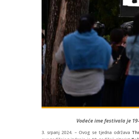
Vodeće ime festivala je 19
3. srpanj 2024. – Ovog se tjedna održava
Thr