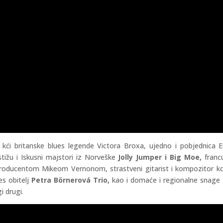
, kći britanske blues legende Victora Broxa, ujedno i pobjednica 
stižu i Iskusni majstori iz Norveške
Jolly Jumper i Big Moe,
franc
producentom Mikeom Vernonom, strastveni gitarist i kompozitor k
es obitelj
Petra Börnerová Trio,
kao i domaće i regionalne snage
i drugi.