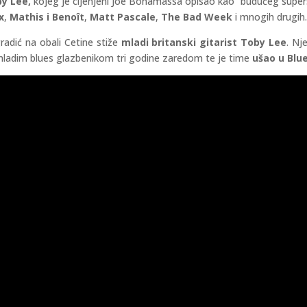
y Lee,
kojeg je cijenjeni Joe Bonamassa opisao kao “budućeg supers
x
,
Mathis i Benoît
,
Matt Pascale
,
The
Bad Week
i mnogih drugih
radić na obali Cetine stiže
mladi britanski gitarist Toby Lee
. Nj
 mladim blues glazbenikom tri godine zaredom te je time
ušao u Blu