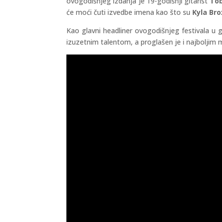
ovogodišnjeg izdanja je 19-godišnji gitarist
Tob
će moći čuti izvedbe imena kao što su
Kyla Bro
Kao glavni headliner ovogodišnjeg festivala u g
izuzetnim talentom, a proglašen je i najboljim