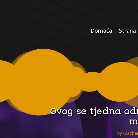
Domaća
Strana
Ovog se tjedna od
m
by
Glazben