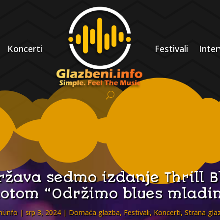
Koncerti
Festivali
Inter
ržava sedmo izdanje Thrill Bl
otom “Održimo blues mladi
i.info
srp 3, 2024
Domaća glazba
,
Festivali
,
Koncerti
,
Strana gla