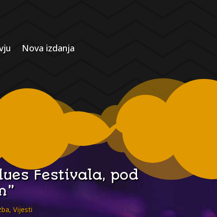
vju
Nova izdanja
ues Festivala, pod
m”
zba
,
Vijesti