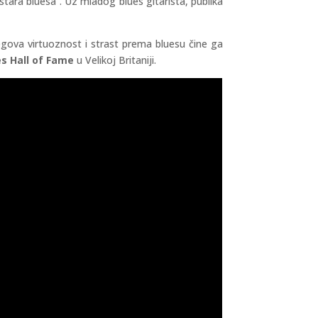
tara bluesa”. Uz mladog blues gitarista, publika
.
egova virtuoznost i strast prema bluesu čine ga
es Hall of Fame
u Velikoj Britaniji.