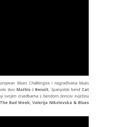
European Blues Challengea i nagrađivana blues
uski duo
Mathis i Benoît
, španjolski bend
Cat
oji svojim izvedbama s bendom donosi svježinu
The
Bad Week, Valerija Nikolovska & Blues