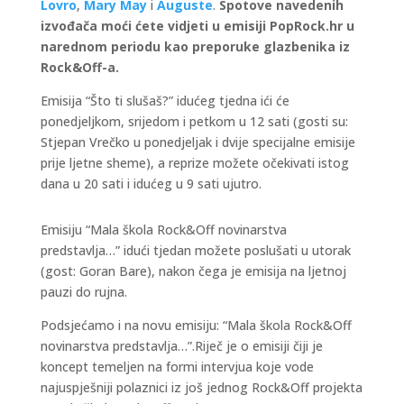
Lovro
,
Mary May
i
Auguste
.
Spotove navedenih
izvođača moći ćete vidjeti u emisiji PopRock.hr u
narednom periodu kao preporuke glazbenika iz
Rock&Off-a.
Emisija “Što ti slušaš?” idućeg tjedna ići će
ponedjeljkom, srijedom i petkom u 12 sati (gosti su:
Stjepan Vrečko u ponedjeljak i dvije specijalne emisije
prije ljetne sheme), a reprize možete očekivati istog
dana u 20 sati i idućeg u 9 sati ujutro.
Emisiju “Mala škola Rock&Off novinarstva
predstavlja…” idući tjedan možete poslušati u utorak
(gost: Goran Bare), nakon čega je emisija na ljetnoj
pauzi do rujna.
Podsjećamo i na novu emisiju: “Mala škola Rock&Off
novinarstva predstavlja…”.Riječ je o emisiji čiji je
koncept temeljen na formi intervjua koje vode
najuspješniji polaznici iz još jednog Rock&Off projekta