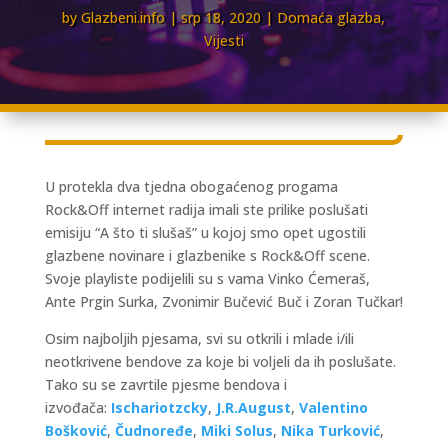
by
Glazbeni.info
srp 18, 2020
Domaća glazba
,
Vijesti
U protekla dva tjedna obogaćenog progama
Rock&Off internet radija imali ste prilike poslušati
emisiju “A što ti slušaš” u kojoj smo opet ugostili
glazbene novinare i glazbenike s Rock&Off scene.
Svoje playliste podijelili su s vama Vinko Ćemeraš,
Ante Prgin Surka, Zvonimir Bučević Buč i Zoran Tučkar!
Osim najboljih pjesama, svi su otkrili i mlade i/ili
neotkrivene bendove za koje bi voljeli da ih poslušate.
Tako su se zavrtile pjesme bendova i
izvođača:
Ischariotzcky
,
J.R.August
,
Valentino
Bošković
,
Čudnoređe
,
Miki Solus
,
Nika Turković
,