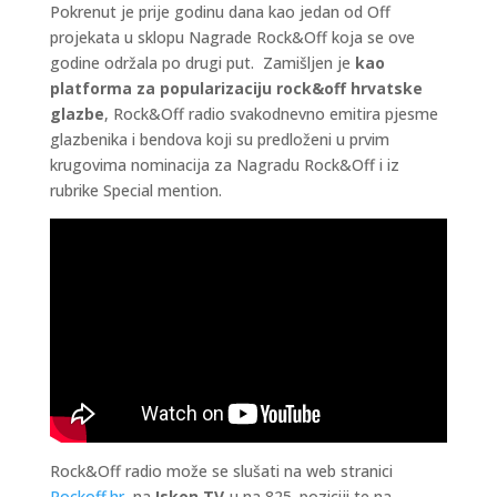
Pokrenut je prije godinu dana kao jedan od Off
projekata u sklopu Nagrade Rock&Off koja se ove
godine održala po drugi put. Zamišljen je
kao
platforma za popularizaciju rock&off hrvatske
glazbe
, Rock&Off radio svakodnevno emitira pjesme
glazbenika i bendova koji su predloženi u prvim
krugovima nominacija za Nagradu Rock&Off i iz
rubrike Special mention.
Rock&Off radio može se slušati na web stranici
Rockoff.hr
, na
Iskon TV
-u na 825. poziciji te na