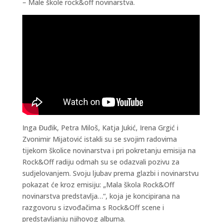
– Male škole rock&off novinarstva.
Inga Đuđik, Petra Miloš, Katja Jukić, Irena Grgić i
Zvonimir Mijatović istakli su se svojim radovima
tijekom školice novinarstva i pri pokretanju emisija na
Rock&Off radiju odmah su se odazvali pozivu za
sudjelovanjem. Svoju ljubav prema glazbi i novinarstvu
pokazat će kroz emisiju: „Mala škola Rock&Off
novinarstva predstavlja…“, koja je koncipirana na
razgovoru s izvođačima s Rock&Off scene i
predstavljanju njihovog albuma.