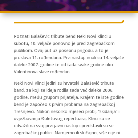
Poznati Balašević tribute bend Neki Novi Klinci u
subotu, 10. veljače ponovno je pred zagrebačkom
publikom. Ovaj put uz posebnu prigodu, a to je
proslava 11. rođendana. Prvi nastup imali su 14. veljače
daleke 2007. godine te od tada svake godine oko
Valentinova slave rođendan.
Neki Novi Klinci jedini su hrvatski Balašević tribute
band, za koji se ideja rodila sada već daleke 2006.
godine, među grupom prijatelja. Krajem te iste godine
bend je započeo s prvim probama na zagrebačkoj
Trešnjevci. Nakon nekoliko mjeseci probi, “skidanja” i
uvježbavanja Đoletovog repertoara, Klinci su se
odvažili na svoj prvi javni nastup i predstavili su se
zagrebačkoj publici. Namjerno ili slučajno, više nije ni