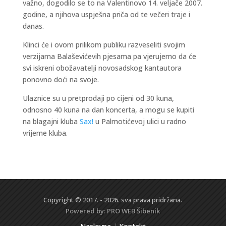
važno, dogodilo se to na Valentinovo 14. veljače 2007.
godine, a njihova uspješna priča od te večeri traje i
danas.
Klinci će i ovom prilikom publiku razveseliti svojim
verzijama Balaševićevih pjesama pa vjerujemo da će
svi iskreni obožavatelji novosadskog kantautora
ponovno doći na svoje.
Ulaznice su u pretprodaji po cijeni od 30 kuna,
odnosno 40 kuna na dan koncerta, a mogu se kupiti
na blagajni kluba
Sax!
u Palmotićevoj ulici u radno
vrijeme kluba.
Copyright © 2017. - 2026. sva prava pridržana.
Powered by:
PRO WEB
Šibenik