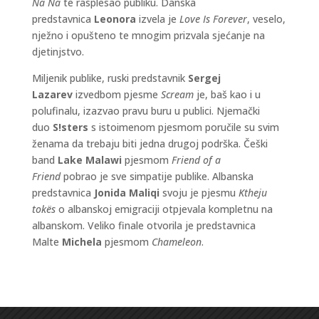
Na Na
te rasplesao publiku. Danska
predstavnica
Leonora
izvela je
Love Is Forever
, veselo,
nježno i opušteno te mnogim prizvala sjećanje na
djetinjstvo.
Miljenik publike, ruski predstavnik
Sergej
Lazarev
izvedbom pjesme
Scream
je, baš kao i u
polufinalu, izazvao pravu buru u publici. Njemački
duo
S!sters
s istoimenom pjesmom poručile su svim
ženama da trebaju biti jedna drugoj podrška. Češki
band
Lake Malawi
pjesmom
Friend of a
Friend
pobrao je sve simpatije publike. Albanska
predstavnica
Jonida Maliqi
svoju je pjesmu
Ktheju
tokës
o albanskoj emigraciji otpjevala kompletnu na
albanskom. Veliko finale otvorila je predstavnica
Malte
Michela
pjesmom
Chameleon
.