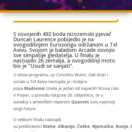
S osvojenih 492 boda nizozemski pjevač
Duncan Laurence pobijedio je na
ovogodišnjem Eurosongu održanom u Tel
Avivu. Svojom je baladom Arcade osvojio
sve simpatije gledatelja. U finalu je
nastupilo 26 zemalja, a ovogodišnji moto
bio je “Usudi se sanjati”.
U show programu, uz Conchitu Wurst, Gali Atari i
ostale u Tel Avivu nastupila je i kraljica
popa
Madonna
! Izvela je jedan od najvećih hitova
Lika
a Prayer
, u povodu njegove 30. obljetnice, te u
suradnji s američkim reperom
Quavom
svoj najnoviji
singl
Future
.
U velikom finalu nastupili
su predstavnici
Malte
,
Albanije
,
Češke
,
Njemačke
,
Rusije
,