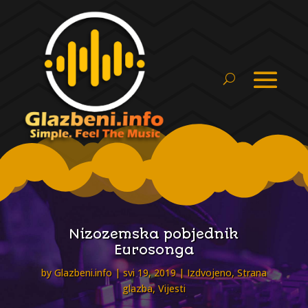
Nizozemska pobjednik
Eurosonga
by
Glazbeni.info
svi 19, 2019
Izdvojeno
,
Strana
glazba
,
Vijesti