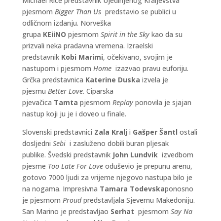
Michael Rice predstavnik Ujedinjenog Kraljevstva
pjesmom
Bigger Than Us
predstavio se publici u
odličnom izdanju. Norveška
grupa
KEiiNO
pjesmom
Spirit in the Sky
kao da su
prizvali neka pradavna vremena. Izraelski
predstavnik
Kobi Marimi
, očekivano, svojim je
nastupom i pjesmom
Home
izazvao pravu euforiju.
Grčka predstavnica
Katerine Duska
izvela je
pjesmu
Better Love
. Ciparska
pjevačica
Tamta
pjesmom
Replay
ponovila je sjajan
nastup koji ju je i doveo u finale.
Slovenski predstavnici
Zala Kralj
i
Gašper Šantl
ostali
dosljedni
Sebi
i zasluženo dobili buran pljesak
publike. Švedski predstavnik
John Lundvik
izvedbom
pjesme
Too Late For Love
oduševio je prepunu arenu,
gotovo 7000 ljudi za vrijeme njegovo nastupa bilo je
na nogama. Impresivna
Tamara Todevska
ponosno
je pjesmom
Proud
predstavljala Sjevernu Makedoniju.
San Marino je predstavljao
Serhat
pjesmom
Say Na