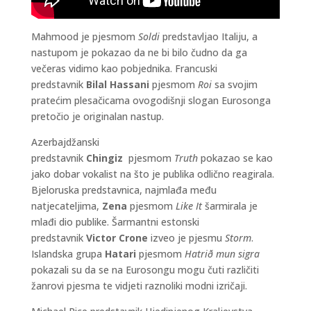
Mahmood je pjesmom
Soldi
predstavljao Italiju, a
nastupom je pokazao da ne bi bilo čudno da ga
večeras vidimo kao pobjednika. Francuski
predstavnik
Bilal Hassani
pjesmom
Roi
sa svojim
pratećim plesačicama ovogodišnji slogan Eurosonga
pretočio je originalan nastup.
Azerbajdžanski
predstavnik
Chingiz
pjesmom
Truth
pokazao se kao
jako dobar vokalist na što je publika odlično reagirala.
Bjeloruska predstavnica, najmlađa među
natjecateljima,
Zena
pjesmom
Like It
šarmirala je
mlađi dio publike. Šarmantni estonski
predstavnik
Victor Crone
izveo je pjesmu
Storm
.
Islandska grupa
Hatari
pjesmom
Hatrið mun sigra
pokazali su da se na Eurosongu mogu čuti različiti
žanrovi pjesma te vidjeti raznoliki modni izričaji.