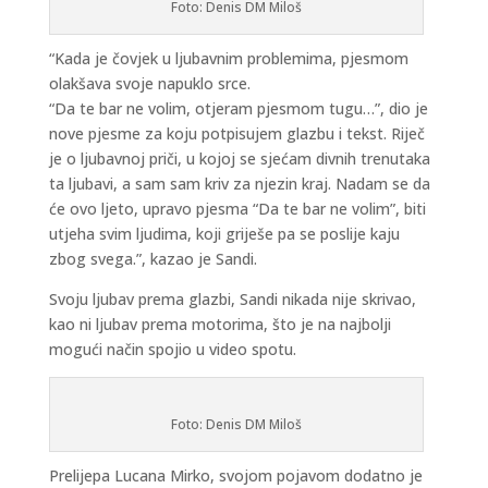
Foto: Denis DM Miloš
“Kada je čovjek u ljubavnim problemima, pjesmom
olakšava svoje napuklo srce.
“Da te bar ne volim, otjeram pjesmom tugu…”, dio je
nove pjesme za koju potpisujem glazbu i tekst. Riječ
je o ljubavnoj priči, u kojoj se sjećam divnih trenutaka
ta ljubavi, a sam sam kriv za njezin kraj. Nadam se da
će ovo ljeto, upravo pjesma “Da te bar ne volim”, biti
utjeha svim ljudima, koji griješe pa se poslije kaju
zbog svega.”, kazao je Sandi.
Svoju ljubav prema glazbi, Sandi nikada nije skrivao,
kao ni ljubav prema motorima, što je na najbolji
mogući način spojio u video spotu.
Foto: Denis DM Miloš
Prelijepa Lucana Mirko, svojom pojavom dodatno je