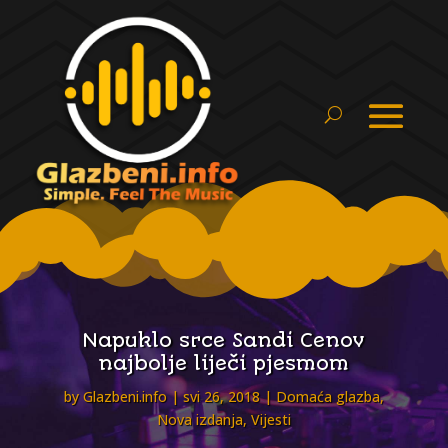
Napuklo srce Sandi Cenov
najbolje liječi pjesmom
by
Glazbeni.info
svi 26, 2018
Domaća glazba
,
Nova izdanja
,
Vijesti