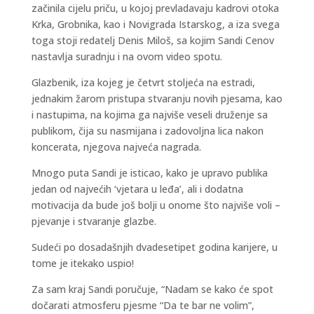
začinila cijelu priču, u kojoj prevladavaju kadrovi otoka
Krka, Grobnika, kao i Novigrada Istarskog, a iza svega
toga stoji redatelj Denis Miloš, sa kojim Sandi Cenov
nastavlja suradnju i na ovom video spotu.
Glazbenik, iza kojeg je četvrt stoljeća na estradi,
jednakim žarom pristupa stvaranju novih pjesama, kao
i nastupima, na kojima ga najviše veseli druženje sa
publikom, čija su nasmijana i zadovoljna lica nakon
koncerata, njegova najveća nagrada.
Mnogo puta Sandi je isticao, kako je upravo publika
jedan od najvećih ‘vjetara u leđa’, ali i dodatna
motivacija da bude još bolji u onome što najviše voli –
pjevanje i stvaranje glazbe.
Sudeći po dosadašnjih dvadesetipet godina karijere, u
tome je itekako uspio!
Za sam kraj Sandi poručuje, “Nadam se kako će spot
dočarati atmosferu pjesme “Da te bar ne volim”,