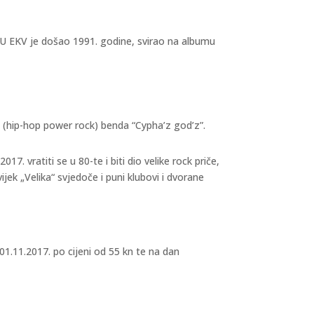
če. U EKV je došao 1991. godine, svirao na albumu
 (hip-hop power rock) benda “Cypha’z god’z”.
7. vratiti se u 80-te i biti dio velike rock priče,
vijek „Velika“ svjedoče i puni klubovi i dvorane
01.11.2017. po cijeni od 55 kn te na dan