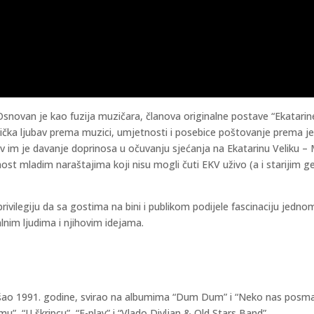
snovan je kao fuzija muzičara, članova originalne postave “Ekatarine
ička ljubav prema muzici, umjetnosti i posebice poštovanje prema je
tiv im je davanje doprinosa u očuvanju sjećanja na Ekatarinu Veliku – 
st mladim naraštajima koji nisu mogli čuti EKV uživo (a i starijim g
ivilegiju da sa gostima na bini i publikom podijele fascinaciju jednom 
lnim ljudima i njihovim idejama.
ao 1991. godine, svirao na albumima “Dum Dum” i “Neko nas posmatra”
u”, “U škripcu”, “E-play” i “Vlado Divljan & Old Stars Band”.