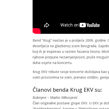
Bend “Krug” nastao je u proljeće 2006. godine. O
desetljeća na glazbenoj sceni Beograda. Zajedn
koji ih je inspirirao u raznim fazama života. Mo
njihove potpune nezamjenjivosti, pruže mogućno
duha osjete na koncertu.
Krug EKV tribute svoje koncerte doživljava kao pr
ovim prostorima te svim, prerano otišlim, genija
Članovi benda Krug EKV su:
Bubnjevi – Marko Milivojević
Član originalne postave grupe EKV. U EKV je doš
“Partibrejkersima”, kasnije u “Električnom orgazm