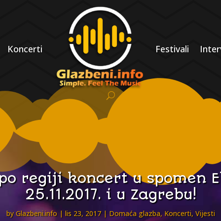
Koncerti
Festivali
Inter
po regiji koncert u spomen E
25.11.2017. i u Zagrebu!
by
Glazbeni.info
lis 23, 2017
Domaća glazba
,
Koncerti
,
Vijesti