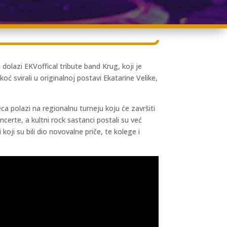
dolazi EKVoffical tribute band Krug, koji je
ć svirali u originalnoj postavi Ekatarine Velike,
 polazi na regionalnu turneju koju će završiti
certe, a kultni rock sastanci postali su već
ji su bili dio novovalne priče, te kolege i