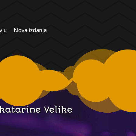
vju
Nova izdanja
katarine Velike