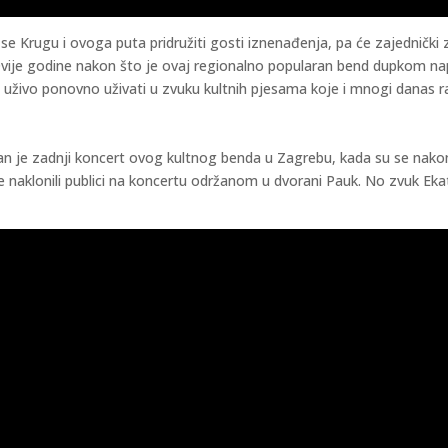
 se Krugu i ovoga puta pridružiti gosti iznenađenja, pa će zajednički z
 Dvije godine nakon što je ovaj regionalno popularan bend dupkom nap
iku uživo ponovno uživati u zvuku kultnih pjesama koje i mnogi danas r
držan je zadnji koncert ovog kultnog benda u Zagrebu, kada su se na
 naklonili publici na koncertu održanom u dvorani Pauk. No zvuk Ekata