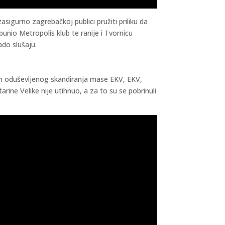
asigurno zagrebačkoj publici pružiti priliku da
unio Metropolis klub te ranije i Tvornicu
ado slušaju.
kon oduševljenog skandiranja mase EKV, EKV,
rine Velike nije utihnuo, a za to su se pobrinuli