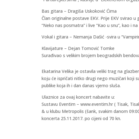
Bas gitara – Dragiša Uskoković Ćima
Član originalne postave EKV. Prije EKV svirao u 
“Neko nas posmatra” i live “Kao u snu”, kao i na 
Vokal i gitara – Nemanja Dašić -svira u “Vampir
Klavijature – Dejan Tomović Tomke
Surađivao s velikim brojem beogradskih bendova
Ekatarina Velika je ostavila veliki trag na glazbe
koju će ispričati nitko drugi nego muzičari koji s
publike koja ih i dan danas vjerno sluša.
Ulaznice za ovaj koncert nabavite u:
Sustavu Eventim – www.eventim.hr ( Tisak, Tisa
& u klubu Metropolis (šank, svakim danom 09:00h 
koncerta 25.11.2017. po cijeni od 70 kn.