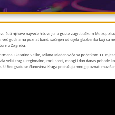
ivo čuti njihove najveće hitove jer u goste zagrebačkom Metropolisu 
i već godinama poznat band, sačinjen od dijela glazbenika koji su neko
tore u Zagrebu.
ntmana Ekatarine Velike, Milana Mladenovića sa početkom 11. mjeseca
ila veliki trag u regionalnoj rock sceni, mnogi i dan danas pohode kon
. U Beogradu se članovima Kruga pridružuju mnogi poznati muzičari ko