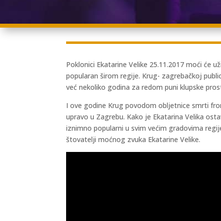
Poklonici Ekatarine Velike 25.11.2017 moći će už
popularan širom regije. Krug- zagrebačkoj public
već nekoliko godina za redom puni klupske pros
I ove godine Krug povodom obljetnice smrti fro
upravo u Zagrebu. Kako je Ekatarina Velika ostav
iznimno popularni u svim većim gradovima regije
štovatelji moćnog zvuka Ekatarine Velike.