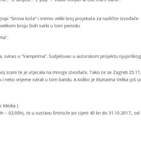
grupi “Sirova koža” i snimio veliki broj projekata za različite izvođa
velikom broju živih svirki u tom periodu.
ima”.
, svirao u “Vampirima”. Sudjelovao u autorskom projektu njujorškog
noj sceni te je utjecala na mnoge izvođače. Tako će se Zagreb 25.11.201
u i neko vrijeme svirali u tom bandu. A koliko je Ekatarina Velika još u
k Media )
– 02:00h), te u sustavu Entrio.hr po cijeni 40 kn do 31.10.2017., od 