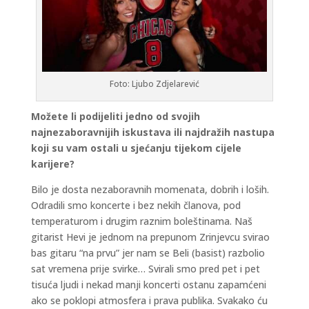
Foto: Ljubo Zdjelarević
Možete li podijeliti jedno od svojih
najnezaboravnijih iskustava ili najdražih nastupa
koji su vam ostali u sjećanju tijekom cijele
karijere?
Bilo je dosta nezaboravnih momenata, dobrih i loših.
Odradili smo koncerte i bez nekih članova, pod
temperaturom i drugim raznim boleštinama. Naš
gitarist Hevi je jednom na prepunom Zrinjevcu svirao
bas gitaru “na prvu” jer nam se Beli (basist) razbolio
sat vremena prije svirke… Svirali smo pred pet i pet
tisuća ljudi i nekad manji koncerti ostanu zapamćeni
ako se poklopi atmosfera i prava publika. Svakako ću