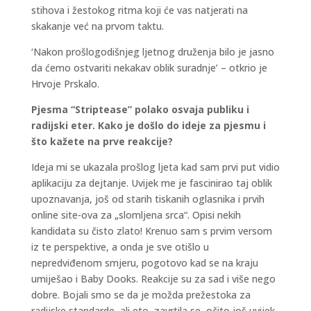
stihova i žestokog ritma koji će vas natjerati na
skakanje već na prvom taktu.
‘Nakon prošlogodišnjeg ljetnog druženja bilo je jasno
da ćemo ostvariti nekakav oblik suradnje’ – otkrio je
Hrvoje Prskalo.
Pjesma “Striptease” polako osvaja publiku i
radijski eter. Kako je došlo do ideje za pjesmu i
što kažete na prve reakcije?
Ideja mi se ukazala prošlog ljeta kad sam prvi put vidio
aplikaciju za dejtanje. Uvijek me je fascinirao taj oblik
upoznavanja, još od starih tiskanih oglasnika i prvih
online site-ova za „slomljena srca“. Opisi nekih
kandidata su čisto zlato! Krenuo sam s prvim versom
iz te perspektive, a onda je sve otišlo u
nepredviđenom smjeru, pogotovo kad se na kraju
umiješao i Baby Dooks. Reakcije su za sad i više nego
dobre. Bojali smo se da je možda prežestoka za
radijske standarde, ali eto, zavrtila se, očito još uvijek