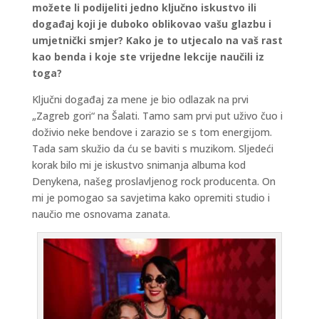
možete li podijeliti jedno ključno iskustvo ili
događaj koji je duboko oblikovao vašu glazbu i
umjetnički smjer? Kako je to utjecalo na vaš rast
kao benda i koje ste vrijedne lekcije naučili iz
toga?
Ključni događaj za mene je bio odlazak na prvi
„Zagreb gori“ na Šalati. Tamo sam prvi put uživo čuo i
doživio neke bendove i zarazio se s tom energijom.
Tada sam skužio da ću se baviti s muzikom. Sljedeći
korak bilo mi je iskustvo snimanja albuma kod
Denykena, našeg proslavljenog rock producenta. On
mi je pomogao sa savjetima kako opremiti studio i
naučio me osnovama zanata.