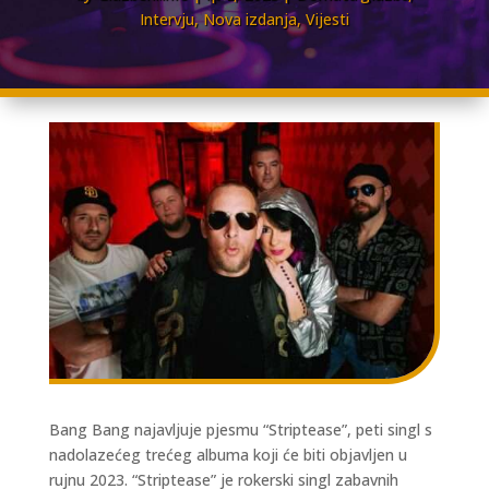
Intervju
,
Nova izdanja
,
Vijesti
Bang Bang najavljuje pjesmu “Striptease”, peti singl s
nadolazećeg trećeg albuma koji će biti objavljen u
rujnu 2023. “Striptease” je rokerski singl zabavnih