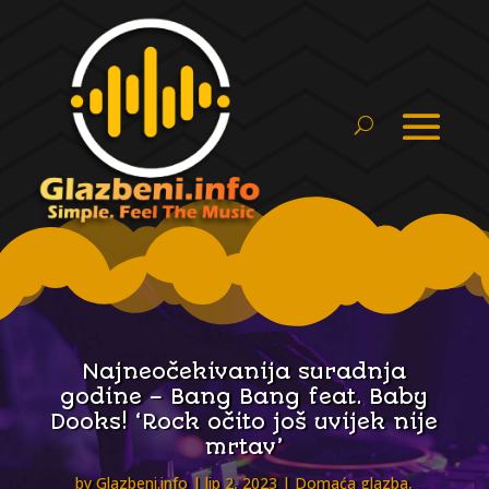
Najneočekivanija suradnja
godine – Bang Bang feat. Baby
Dooks! ‘Rock očito još uvijek nije
mrtav’
by
Glazbeni.info
lip 2, 2023
Domaća glazba
,