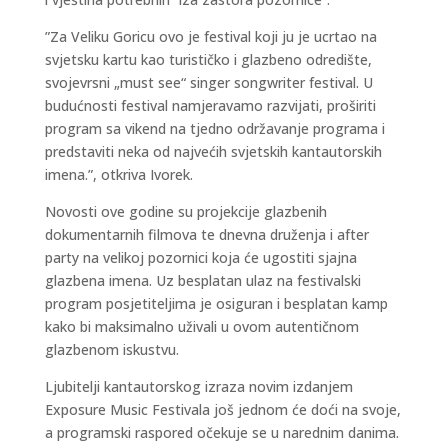
”Za Veliku Goricu ovo je festival koji ju je ucrtao na
svjetsku kartu kao turističko i glazbeno odredište,
svojevrsni „must see“ singer songwriter festival. U
budućnosti festival namjeravamo razvijati, proširiti
program sa vikend na tjedno održavanje programa i
predstaviti neka od najvećih svjetskih kantautorskih
imena.”, otkriva Ivorek.
Novosti ove godine su projekcije glazbenih
dokumentarnih filmova te dnevna druženja i after
party na velikoj pozornici koja će ugostiti sjajna
glazbena imena. Uz besplatan ulaz na festivalski
program posjetiteljima je osiguran i besplatan kamp
kako bi maksimalno uživali u ovom autentičnom
glazbenom iskustvu.
Ljubitelji kantautorskog izraza novim izdanjem
Exposure Music Festivala još jednom će doći na svoje,
a programski raspored očekuje se u narednim danima.