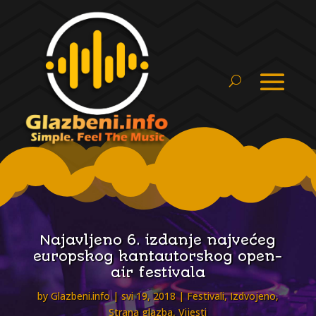
Najavljeno 6. izdanje najvećeg
europskog kantautorskog open-
air festivala
by
Glazbeni.info
svi 19, 2018
Festivali
,
Izdvojeno
,
Strana glazba
,
Vijesti