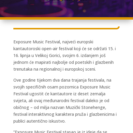
Exposure Music Festival, najveći europski
kantautoroski open-air festival koji će se održati 15. i
16. lipnja u Velikoj Gorici, svojim 6. izdanjem još
jednom će mapirati najbolje od poetskih i glazbenih
trenutaka na regionalnoj i europskoj sceni.
Ove godine tijekom dva dana trajanja festivala, na
svojih specifičnih osam pozornica Exposure Music
Festival ugostit će kantautore iz deset zemalja
svijeta, ali ovaj međunarodni festival daleko je od
običnog – od milja nazvan Muzički Stonehenge,
festival interaktivnog karaktera pruža i glazbenicima i
publici autentično iskustvo.
”Exposure Music Festival stasao je iz ideje da se