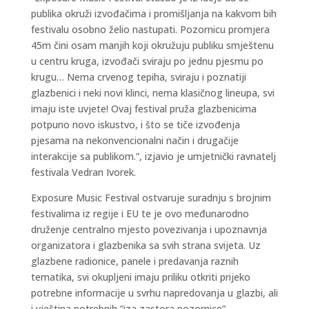
publika okruži izvođačima i promišljanja na kakvom bih
festivalu osobno želio nastupati. Pozornicu promjera
45m čini osam manjih koji okružuju publiku smještenu
u centru kruga, izvođači sviraju po jednu pjesmu po
krugu… Nema crvenog tepiha, sviraju i poznatiji
glazbenici i neki novi klinci, nema klasičnog lineupa, svi
imaju iste uvjete! Ovaj festival pruža glazbenicima
potpuno novo iskustvo, i što se tiče izvođenja
pjesama na nekonvencionalni način i drugačije
interakcije sa publikom.”, izjavio je umjetnički ravnatelj
festivala Vedran Ivorek.
Exposure Music Festival ostvaruje suradnju s brojnim
festivalima iz regije i EU te je ovo međunarodno
druženje centralno mjesto povezivanja i upoznavnja
organizatora i glazbenika sa svih strana svijeta. Uz
glazbene radionice, panele i predavanja raznih
tematika, svi okupljeni imaju priliku otkriti prijeko
potrebne informacije u svrhu napredovanja u glazbi, ali
i vještina potrebnih ”iza zastora pozornice”.