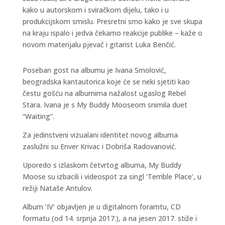
kako u autorskom i sviračkom dijelu, tako i u
produkcijskom smislu. Presretni smo kako je sve skupa
na kraju ispalo i jedva čekamo reakcije publike – kaže o
novom materijalu pjevač i gitarist Luka Benčić.
Poseban gost na albumu je Ivana Smolović,
beogradska kantautorica koje će se neki sjetiti kao
čestu gošću na albumima nažalost ugaslog Rebel
Stara. Ivana je s My Buddy Mooseom snimila duet
“Waiting”.
Za jedinstveni vizualani identitet novog albuma
zaslužni su Enver Krivac i Dobriša Radovanović.
Uporedo s izlaskom četvrtog albuma, My Buddy
Moose su izbacili i videospot za singl ‘Terrible Place’, u
režiji Nataše Antulov.
Album ‘IV’ objavljen je u digitalnom foramtu, CD
formatu (od 14. srpnja 2017.), a na jesen 2017. stiže i