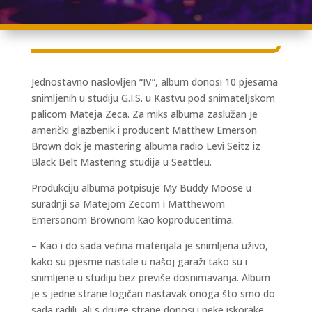
Jednostavno naslovljen “IV”, album donosi 10 pjesama
snimljenih u studiju G.I.S. u Kastvu pod snimateljskom
palicom Mateja Zeca. Za miks albuma zaslužan je
američki glazbenik i producent Matthew Emerson
Brown dok je mastering albuma radio Levi Seitz iz
Black Belt Mastering studija u Seattleu.
Produkciju albuma potpisuje My Buddy Moose u
suradnji sa Matejom Zecom i Matthewom
Emersonom Brownom kao koproducentima.
– Kao i do sada većina materijala je snimljena uživo,
kako su pjesme nastale u našoj garaži tako su i
snimljene u studiju bez previše dosnimavanja. Album
je s jedne strane logičan nastavak onoga što smo do
sada radili, ali s druge strane donosi i neke iskorake