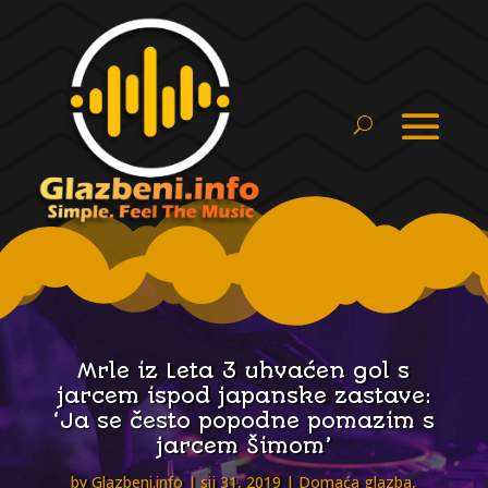
Mrle iz Leta 3 uhvaćen gol s
jarcem ispod japanske zastave:
‘Ja se često popodne pomazim s
jarcem Šimom’
by
Glazbeni.info
sij 31, 2019
Domaća glazba
,