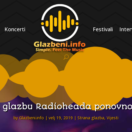
Koncerti
Festivali
Inter
z glazbu Radioheada ponovno
by
Glazbeni.info
velj 19, 2019
Strana glazba
,
Vijesti