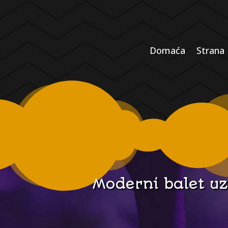
Domaća
Strana
Moderni balet u