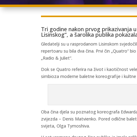
Tri godine nakon prvog prikazivanja u
Lisinskog“, a šarolika publika pokazal
Gledatelji su u rasprodanom Lisinskom svjedočil
repertoaru su bila dva čina. Prvi čin „Quatro“ b
„Radio & Juliet“.
Dok se Quatro referira na život i kaotičnost ve
simbioza moderne baletne koreografije i kultn
Oba čina djela su poznatog koreografa Edwarda C
zvijezda – Denis Matvienko. Pored odlične baletn
svijeta, Olga Tymoshiva.