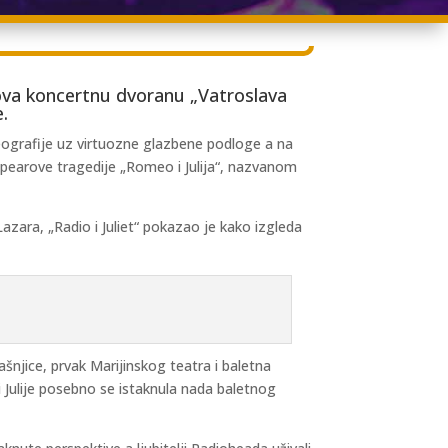
znova koncertnu dvoranu „Vatroslava
e.
reografije uz virtuozne glazbene podloge a na
espearove tragedije „Romeo i Julija“, nazvanom
azara, „Radio i Juliet“ pokazao je kako izgleda
šnjice, prvak Marijinskog teatra i baletna
i Julije posebno se istaknula nada baletnog