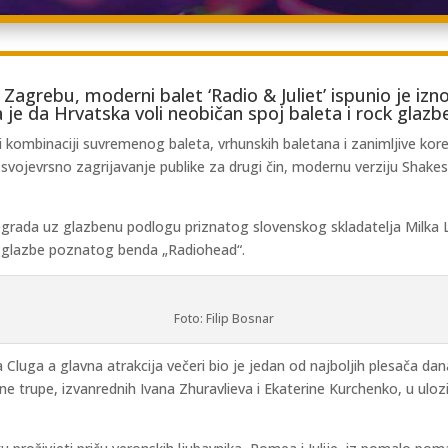
 Zagrebu, moderni balet ‘Radio & Juliet’ ispunio je i
a je da Hrvatska voli neobičan spoj baleta i rock glazb
i kombinaciji suvremenog baleta, vrhunskih baletana i zanimljive ko
io svojevrsno zagrijavanje publike za drugi čin, modernu verziju Shak
legrada uz glazbenu podlogu priznatog slovenskog skladatelja Milka L
e glazbe poznatog benda „Radiohead“.
Foto: Filip Bosnar
luga a glavna atrakcija večeri bio je jedan od najboljih plesača dana
e trupe, izvanrednih Ivana Zhuravlieva i Ekaterine Kurchenko, u uloz