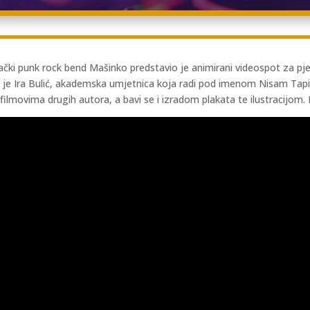
čki punk rock bend Mašinko predstavio je animirani videospot za pje
na je Ira Bulić, akademska umjetnica koja radi pod imenom Nisam Tapir
filmovima drugih autora, a bavi se i izradom plakata te ilustracijom