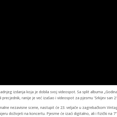
zadnjeg izdanja koja je dobila svoj videospot. Sa split albuma „God
recjednik, ranije je već izašao i videospot za pjesmu ‘Srkijev san 21
nalne nezavisne scene, nastupit će 23. veljače u zagrebačkom Vintag
jeru doživjeti na koncertu. Pjesme će izaći digitalno, ali i fizički na 7