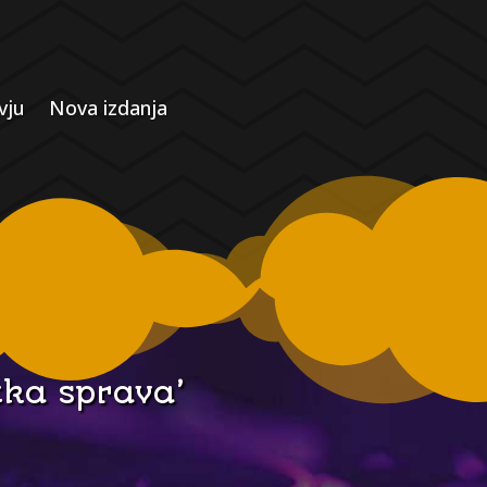
vju
Nova izdanja
tka sprava’