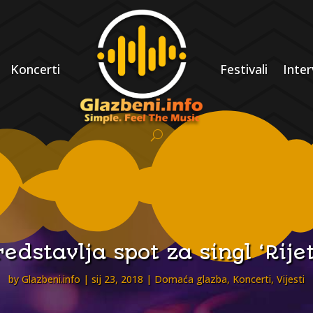
Koncerti
Festivali
Inter
edstavlja spot za singl ‘Rije
by
Glazbeni.info
sij 23, 2018
Domaća glazba
,
Koncerti
,
Vijesti