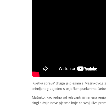
‘Rijetka sprava’ druga je pjesma s Mašinkovog 
snimljenog zajedno s osječkim punkerima Debeli p
Mašinko, kao jedno od relevantnijih imena regio
singl s dvije nove pjesme koje će svoju live premi