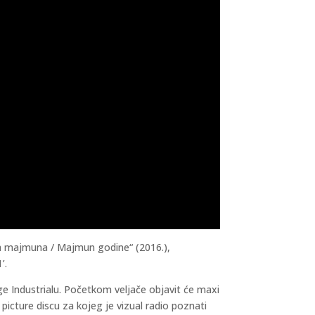
ina majmuna / Majmun godine“ (2016.),
’.
e Industrialu. Početkom veljače objavit će maxi
” picture discu za kojeg je vizual radio poznati