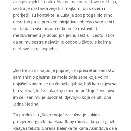
ali nije uvijek bilo tako. Naime, nakon rastave roditelja,
sestra je nastavila živjeti s majkom, on s ocem i
prorijedili su kontakte, a Luka je zbog toga bio silno
nesretan pa je preuzeo inicijativu i obećao sam sebi i
sestri da ih više nikada nitko neće rastaviti. U
međuvremenu je dobio još jednu sestru i često ističe
da su mu sestre najvažnije osobe u životu s kojima
dijeli sve svoje uspjehe.
„Sestre su mi najbolje prijateljice i presretan sam što
sam snimio pjesmu za moje dvije žene koje volim
najviše! Nadam se da će naša ljubav, baš kao i pjesma,
biti vječna“, kaže Luka koji iznimno poštuje žene, divi
im se i san mu je upoznati djevojku koja će biti ona
jedna i jedina.
Za produkciju „Seko moja“ zaslužna je Lukina
provjerena glazbena ekipa Raay musica, koja je glazbi
Raaya i tekstu Gorana Belenka te Karla Asandova dala