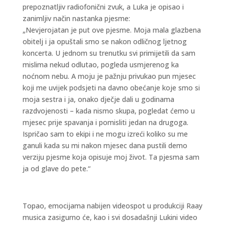
prepoznatljiv radiofonični zvuk, a Luka je opisao i
zanimljiv način nastanka pjesme:
„Nevjerojatan je put ove pjesme. Moja mala glazbena
obitelj i ja opuštali smo se nakon odličnog ljetnog
koncerta. U jednom su trenutku svi primijetili da sam
mislima nekud odlutao, pogleda usmjerenog ka
noćnom nebu. A moju je pažnju privukao pun mjesec
koji me uvijek podsjeti na davno obećanje koje smo si
moja sestra i ja, onako dječje dali u godinama
razdvojenosti – kada nismo skupa, pogledat ćemo u
mjesec prije spavanja i pomisliti jedan na drugoga.
Ispričao sam to ekipi i ne mogu izreći koliko su me
ganuli kada su mi nakon mjesec dana pustili demo
verziju pjesme koja opisuje moj život. Ta pjesma sam
ja od glave do pete.“
Topao, emocijama nabijen videospot u produkciji Raay
musica zasigurno će, kao i svi dosadašnji Lukini video