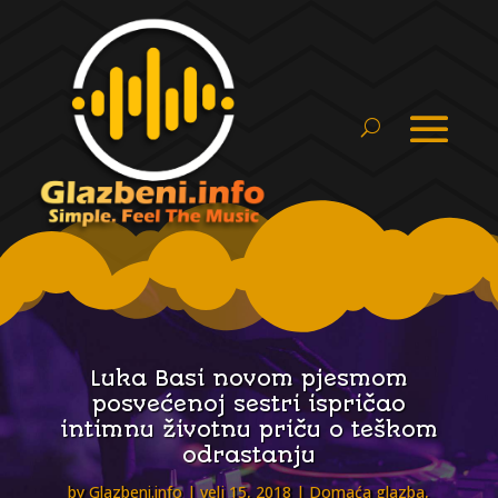
Luka Basi novom pjesmom
posvećenoj sestri ispričao
intimnu životnu priču o teškom
odrastanju
by
Glazbeni.info
velj 15, 2018
Domaća glazba
,