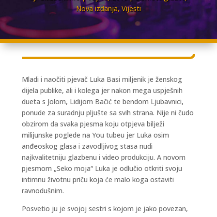
Nova izdanja
,
Vijesti
Mladi i naočiti pjevač Luka Basi miljenik je ženskog
dijela publike, ali i kolega jer nakon mega uspješnih
dueta s Jolom, Lidijom Bačić te bendom Ljubavnici,
ponude za suradnju pljušte sa svih strana. Nije ni čudo
obzirom da svaka pjesma koju otpjeva bilježi
milijunske poglede na You tubeu jer Luka osim
anđeoskog glasa i zavodljivog stasa nudi
najkvalitetniju glazbenu i video produkciju. A novom
pjesmom „Seko moja“ Luka je odlučio otkriti svoju
intimnu životnu priču koja će malo koga ostaviti
ravnodušnim.
Posvetio ju je svojoj sestri s kojom je jako povezan,