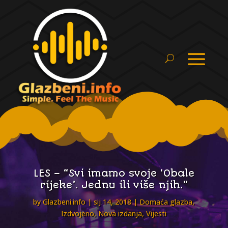
LES – “Svi imamo svoje ‘Obale
rijeke’. Jednu ili više njih.”
by
Glazbeni.info
sij 14, 2018
Domaća glazba
,
Izdvojeno
,
Nova izdanja
,
Vijesti