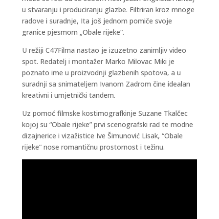
u stvaranju i produciranju glazbe. Filtriran kroz mnoge
radove i suradnje, Ita još jednom pomiče svoje
granice pjesmom „Obale rijeke“.
U režiji C47Filma nastao je izuzetno zanimljiv video
spot. Redatelj i montažer Marko Milovac Miki je
poznato ime u proizvodnji glazbenih spotova, a u
suradnji sa snimateljem Ivanom Zadrom čine idealan
kreativni i umjetnički tandem.
Uz pomoć filmske kostimografkinje Suzane Tkalčec
kojoj su “Obale rijeke” prvi scenografski rad te modne
dizajnerice i vizažistice Ive Šimunović Lisak, “Obale
rijeke” nose romantičnu prostornost i težinu.