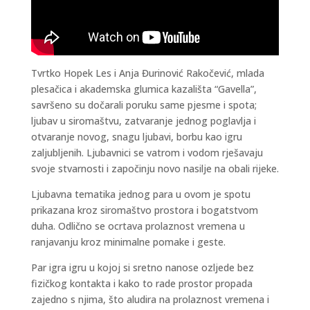
Tvrtko Hopek Les i Anja Đurinović Rakočević, mlada
plesačica i akademska glumica kazališta “Gavella”,
savršeno su dočarali poruku same pjesme i spota;
ljubav u siromaštvu, zatvaranje jednog poglavlja i
otvaranje novog, snagu ljubavi, borbu kao igru
zaljubljenih. Ljubavnici se vatrom i vodom rješavaju
svoje stvarnosti i započinju novo nasilje na obali rijeke.
Ljubavna tematika jednog para u ovom je spotu
prikazana kroz siromaštvo prostora i bogatstvom
duha. Odlično se ocrtava prolaznost vremena u
ranjavanju kroz minimalne pomake i geste.
Par igra igru u kojoj si sretno nanose ozljede bez
fizičkog kontakta i kako to rade prostor propada
zajedno s njima, što aludira na prolaznost vremena i