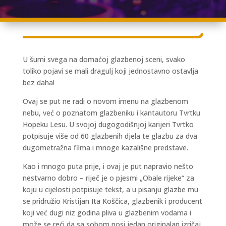
U šumi svega na domaćoj glazbenoj sceni, svako
toliko pojavi se mali dragulj koji jednostavno ostavlja
bez daha!
Ovaj se put ne radi o novom imenu na glazbenom
nebu, već o poznatom glazbeniku i kantautoru Tvrtku
Hopeku Lesu. U svojoj dugogodišnjoj karijeri Tvrtko
potpisuje više od 60 glazbenih djela te glazbu za dva
dugometražna filma i mnoge kazališne predstave.
Kao i mnogo puta prije, i ovaj je put napravio nešto
nestvarno dobro – riječ je o pjesmi „Obale rijeke“ za
koju u cijelosti potpisuje tekst, a u pisanju glazbe mu
se pridružio Kristijan Ita Koščica, glazbenik i producent
koji već dugi niz godina pliva u glazbenim vodama i
može se reći da sa sobom nosi jedan originalan izričaj