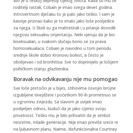
Bio je u teškoj depresiji cijelog života. Kada su mu se
roditelji rastali, Cobain je imao svega devet godina.
Introvertnom dječaku to je palo jako teško. I sam je
kasnije priznao kako je to imalo jako loše posljedice
za njega. U školi su ga maltretirali i u pitanje dovodili
njegovu seksualnu orijentaciju. Neki vjeruju da je bio
biseksualan, u svakom slučaju borio se za prava
homosekualaca. Cobain je navodno u tom periodu
srednje škole dobio Kronovu bolest, a često je
obolijevao i od bronhitisa. Sve to doprinijelo je lošijem
psihičkom stanju glazbenika.
Boravak na odvikavanju nije mu pomogao
Sve loše pretočio je u bijes, stihovima osvojio brojne
izgubljene tinejdžere i početkom 90-ih prometnuo se
u ogromnu zvijezdu. Sa slavom je uvijek imao
podijeljen odnos, budući da je jako cijenio svoju
privatnost. Teško mu je bilo prihvatiti da je simbol
nesretne, mlade generacije. Nije imao previše sreće ni
na ljubavnom planu. Naime, disfunkcionalna Courtney