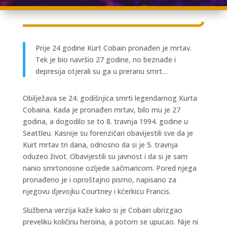
Prije 24 godine Kurt Cobain pronađen je mrtav.
Tek je bio navršio 27 godine, no beznađe i
depresija otjerali su ga u preranu smrt…
Obilježava se 24. godišnjica smrti legendarnog Kurta
Cobaina. Kada je pronađen mrtav, bilo mu je 27
godina, a dogodilo se to 8. travnja 1994. godine u
Seattleu. Kasnije su forenzičari obavijestili sve da je
Kurt mrtav tri dana, odnosno da si je 5. travnja
oduzeo život. Obavijestili su javnost i da si je sam
nanio smrtonosne ozljede sačmaricom. Pored njega
pronađeno je i oproštajno pismo, napisano za
njegovu djevojku Courtney i kćerkicu Francis.
Službena verzija kaže kako si je Cobain ubrizgao
preveliku količinu heroina, a potom se upucao. Nije ni