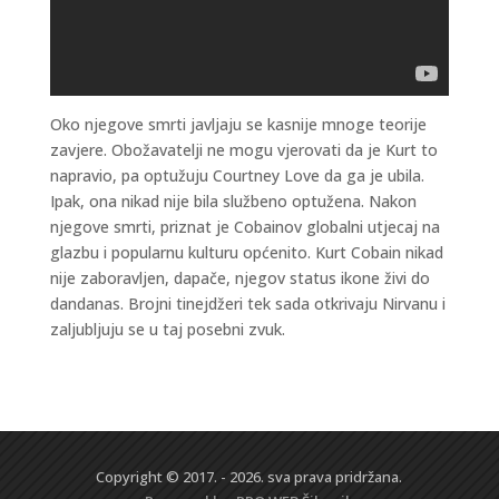
Oko njegove smrti javljaju se kasnije mnoge teorije
zavjere. Obožavatelji ne mogu vjerovati da je Kurt to
napravio, pa optužuju Courtney Love da ga je ubila.
Ipak, ona nikad nije bila službeno optužena. Nakon
njegove smrti, priznat je Cobainov globalni utjecaj na
glazbu i popularnu kulturu općenito. Kurt Cobain nikad
nije zaboravljen, dapače, njegov status ikone živi do
dandanas. Brojni tinejdžeri tek sada otkrivaju Nirvanu i
zaljubljuju se u taj posebni zvuk.
Copyright © 2017. - 2026. sva prava pridržana.