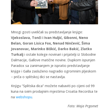
Mnogi gosti uveličali su predstavljanje knjige:
Vjekoslava, Tonči i Ivan Huljić, Gibonni, Neno
Belan, Goran Lisica Fox, Nenad Ninčević, Šima
Jovanovac, Marinko Biškić, Darko Bakić, Zlatko
Turkalj
i ostale kolege novinari i prijatelji iz Slobodne
Dalmacije, Gallove matične novine. Dupkom ispunjen
Paradox sa zanimanjem je ispratio predstavljanje
knjige i Galla zasluženo nagradio ogromnim pljeskom
– priča o splitskoj dici se nastavlja.
Knjigu “Splitska dica” možete nabaviti po cijeni od 99
kuna na svim prodajnim mjestima Croatia Recordsa te
na
webshopu
.
Foto: Maja Prgomet