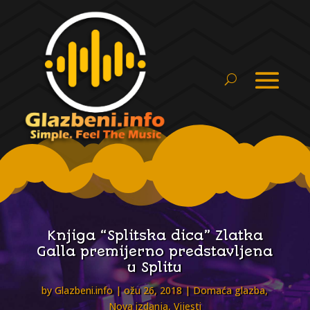
Knjiga “Splitska dica” Zlatka
Galla premijerno predstavljena
u Splitu
by
Glazbeni.info
ožu 26, 2018
Domaća glazba
,
Nova izdanja
,
Vijesti