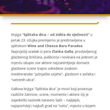
Knjiga
“Splitska dica – od zidića do vječnosti”
u
petak 23. ožujka premijerno je predstavljena u
splitskom
Wine and Cheese Baru Paradox
.
Najsvježiji uradak iz pera
Zlatka Galla
, proslavljenog
glazbenog kritičara, publicista i novinara na jednom je
mjestu okupio sve aktere najzanimljivije domaće
glazbene scene trajno određene zvukom
mediteranske “južnjačke utjehe”, glazbom s asfalta i
“vatrenih ulica”.
Gallova knjiga “Splitska dica” je most koji povezuje
različite žanrove, scene, momente i aktere čiji je
zajednički nazivnik naravno Split – najljepši,
najsportskiji i najluđi grad na “svitu”, mjesto u kojem