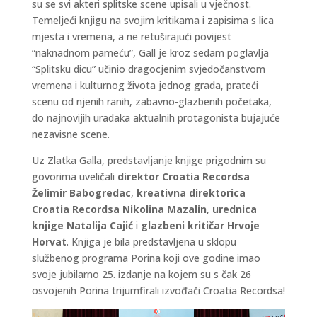
su se svi akteri splitske scene upisali u vječnost.
Temeljeći knjigu na svojim kritikama i zapisima s lica
mjesta i vremena, a ne retuširajući povijest
“naknadnom pameću”, Gall je kroz sedam poglavlja
“Splitsku dicu” učinio dragocjenim svjedočanstvom
vremena i kulturnog života jednog grada, prateći
scenu od njenih ranih, zabavno-glazbenih početaka,
do najnovijih uradaka aktualnih protagonista bujajuće
nezavisne scene.
Uz Zlatka Galla, predstavljanje knjige prigodnim su
govorima uveličali
direktor Croatia Recordsa
Želimir Babogredac
,
kreativna direktorica
Croatia Recordsa Nikolina Mazalin
,
urednica
knjige Natalija Cajić
i
glazbeni kritičar Hrvoje
Horvat
. Knjiga je bila predstavljena u sklopu
službenog programa Porina koji ove godine imao
svoje jubilarno 25. izdanje na kojem su s čak 26
osvojenih Porina trijumfirali izvođači Croatia Recordsa!