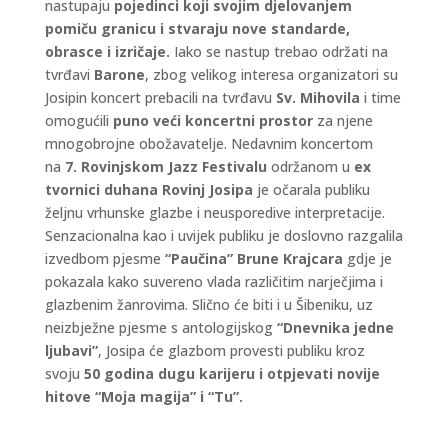
nastupaju
pojedinci koji svojim djelovanjem
pomiču granicu i stvaraju nove standarde,
obrasce i izričaje.
Iako se nastup trebao održati na
tvrđavi
Barone
, zbog velikog interesa organizatori su
Josipin koncert prebacili na tvrđavu
Sv. Mihovila
i time
omogućili
puno veći koncertni prostor
za njene
mnogobrojne obožavatelje. Nedavnim koncertom
na
7. Rovinjskom Jazz Festivalu
održanom u
ex
tvornici duhana Rovinj
Josipa
je očarala publiku
željnu vrhunske glazbe i neusporedive interpretacije.
Senzacionalna kao i uvijek publiku je doslovno razgalila
izvedbom pjesme
“Paučina”
Brune Krajcara
gdje je
pokazala kako suvereno vlada različitim narječjima i
glazbenim žanrovima. Slično će biti i u Šibeniku, uz
neizbježne pjesme s antologijskog
“Dnevnika jedne
ljubavi”
, Josipa će glazbom provesti publiku kroz
svoju
50 godina dugu karijeru i otpjevati novije
hitove “Moja magija” i “Tu”.