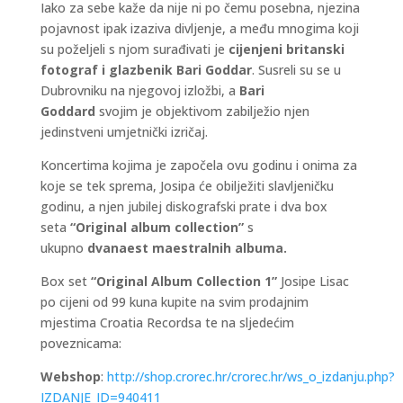
Iako za sebe kaže da nije ni po čemu posebna, njezina
pojavnost ipak izaziva divljenje, a među mnogima koji
su poželjeli s njom surađivati je
cijenjeni britanski
fotograf i glazbenik
Bari Goddar
. Susreli su se u
Dubrovniku na njegovoj izložbi, a
Bari
Goddard
svojim je objektivom zabilježio njen
jedinstveni umjetnički izričaj.
Koncertima kojima je započela ovu godinu i onima za
koje se tek sprema, Josipa će obilježiti slavljeničku
godinu, a njen jubilej diskografski prate i dva box
seta
“Original album collection”
s
ukupno
dvanaest maestralnih albuma.
Box set
“Original Album Collection 1”
Josipe Lisac
po cijeni od 99 kuna kupite na svim prodajnim
mjestima Croatia Recordsa te na sljedećim
poveznicama:
Webshop
:
http://shop.crorec.hr/crorec.hr/ws_o_izdanju.php?
IZDANJE_ID=940411