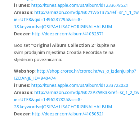
iTunes
:
http://itunes.apple.com/us/album/id1233678521
Amazon
:
http://amazon.com/dp/B071W6T375/ref=sr_1_1_tw
ie=UTF8&qid=1496237795&sr=8-
1&keywords=JOSIPA+LISAC+ORIGINAL+ALBUM
Deezer
:
http://deezer.com/album/41052571
Box set
“Original Album Collection 2”
kupite na
svim prodajnim mjestima Croatia Recordsa te na
sljedećim poveznicama:
Webshop
:
http://shop.crorec.hr/crorec.hr/ws_o_izdanju.php?
IZDANJE_ID=940474
iTunes
:
http://itunes.apple.com/us/album/id1233722020
Amazon
:
http://amazon.com/dp/B072PZWK3X/ref=sr_1_2_tw
ie=UTF8&qid=1496237825&sr=8-
2&keywords=JOSIPA+LISAC+ORIGINAL+ALBUM
Deezer
:
http://deezer.com/album/41050521