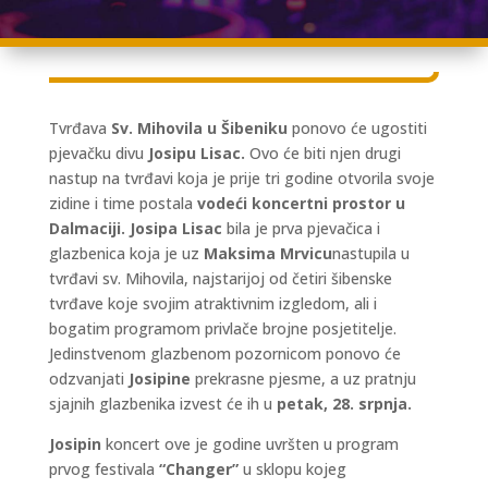
Tvrđava
Sv. Mihovila u Šibeniku
ponovo će ugostiti
pjevačku divu
Josipu Lisac.
Ovo će biti njen drugi
nastup na tvrđavi koja je prije tri godine otvorila svoje
zidine i time postala
vodeći koncertni prostor u
Dalmaciji.
Josipa Lisac
bila je prva pjevačica i
glazbenica koja je uz
Maksima Mrvicu
nastupila u
tvrđavi sv. Mihovila, najstarijoj od četiri šibenske
tvrđave koje svojim atraktivnim izgledom, ali i
bogatim programom privlače brojne posjetitelje.
Jedinstvenom glazbenom pozornicom ponovo će
odzvanjati
Josipine
prekrasne pjesme, a uz pratnju
sjajnih glazbenika izvest će ih u
petak, 28. srpnja.
Josipin
koncert ove je godine uvršten u program
prvog festivala
“Changer”
u sklopu kojeg