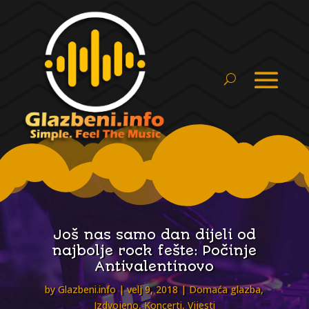
Još nas samo dan dijeli od
najbolje rock fešte: Počinje
Antivalentinovo
by
Glazbeni.info
velj 9, 2018
Domaća glazba
,
Izdvojeno
,
Koncerti
,
Vijesti