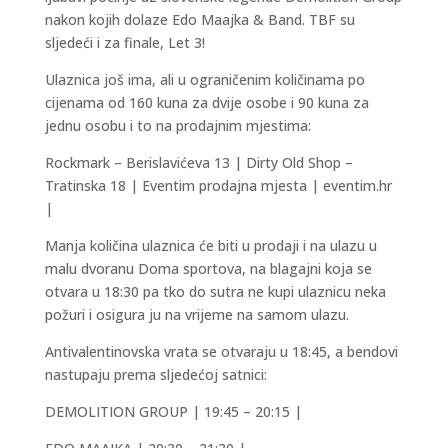
nakon kojih dolaze Edo Maajka & Band. TBF su
sljedeći i za finale, Let 3!
Ulaznica još ima, ali u ograničenim količinama po
cijenama od 160 kuna za dvije osobe i 90 kuna za
jednu osobu i to na prodajnim mjestima:
Rockmark – Berislavićeva 13 | Dirty Old Shop –
Tratinska 18 | Eventim prodajna mjesta | eventim.hr
|
Manja količina ulaznica će biti u prodaji i na ulazu u
malu dvoranu Doma sportova, na blagajni koja se
otvara u 18:30 pa tko do sutra ne kupi ulaznicu neka
požuri i osigura ju na vrijeme na samom ulazu.
Antivalentinovska vrata se otvaraju u 18:45, a bendovi
nastupaju prema sljedećoj satnici:
DEMOLITION GROUP | 19:45 – 20:15 |