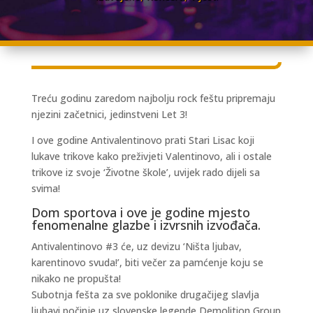
Treću godinu zaredom najbolju rock feštu pripremaju
njezini začetnici, jedinstveni Let 3!
I ove godine Antivalentinovo prati Stari Lisac koji
lukave trikove kako preživjeti Valentinovo, ali i ostale
trikove iz svoje ‘Životne škole’, uvijek rado dijeli sa
svima!
Dom sportova i ove je godine mjesto
fenomenalne glazbe i izvrsnih izvođača.
Antivalentinovo #3 će, uz devizu ‘Ništa ljubav,
karentinovo svuda!’, biti večer za pamćenje koju se
nikako ne propušta!
Subotnja fešta za sve poklonike drugačijeg slavlja
ljubavi počinje uz slovenske legende Demolition Group