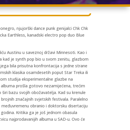
onegro, njujorški dance punk genijalci Chk Chk
ocka Earthless, kanadski electro pop duo Blue
diću Austinu u saveznoj državi Minnesoti. Kao i
ba kad je synth pop bio u svom zenitu, glazbom
jega bila prisutna konfrontacija s jedne strane
ilmskih klasika osamdesetih poput Star Treka ili
ekom studija eksperimentalne glazbe na
dva albuma prošla gotovo nezamijećena, trećim
 širi bazu svojih obožavatelja. Kad su krenule
ojnih značajnih svjetskih festivala. Paralelno
u u međuvremenu obranio i doktorsku disertaciju
 godina. Kritika ga je još jednom obasula
estvicu najprodavanijih albuma u SAD-u. Ovo će