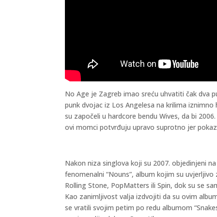
No Age je Zagreb imao sreću uhvatiti čak dva p
punk dvojac iz Los Angelesa na krilima iznimno
su započeli u hardcore bendu Wives, da bi 2006. 
ovi momci potvrđuju upravo suprotno jer pokazalo
Nakon niza singlova koji su 2007. objedinjeni n
fenomenalni “Nouns”, album kojim su uvjerljivo z
Rolling Stone, PopMatters ili Spin, dok su se sam
Kao zanimljivost valja izdvojiti da su ovim al
se vratili svojim petim po redu albumom “Snakes 