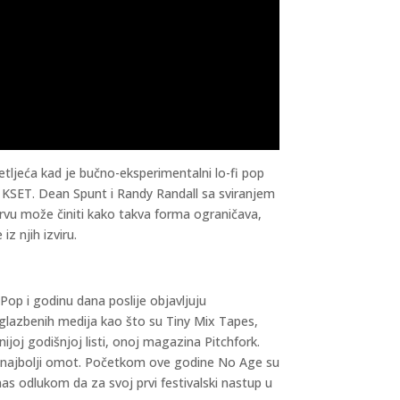
ljeća kad je bučno-eksperimentalni lo-fi pop
i KSET. Dean Spunt i Randy Randall sa sviranjem
 prvu može činiti kako takva forma ograničava,
z njih izviru.
Pop i godinu dana poslije objavljuju
h glazbenih medija kao što su Tiny Mix Tapes,
ijoj godišnjoj listi, onoj magazina Pitchfork.
za najbolji omot. Početkom ove godine No Age su
nas odlukom da za svoj prvi festivalski nastup u