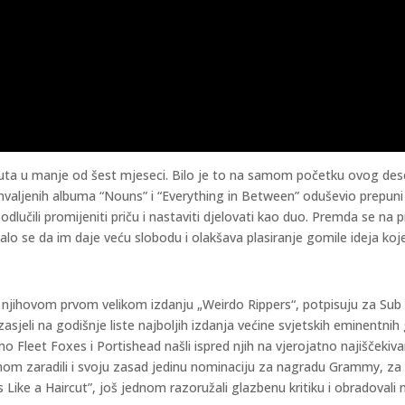
uta u manje od šest mjeseci. Bilo je to na samom početku ovog deset
 hvaljenih albuma “Nouns” i “Everything in Between” oduševio prepun
odlučili promijeniti priču i nastaviti djelovati kao duo. Premda se na
 se da im daje veću slobodu i olakšava plasiranje gomile ideja koje i
a njihovom prvom velikom izdanju „Weirdo Rippers“, potpisuju za Sub 
asjeli na godišnje liste najboljih izdanja većine svjetskih eminentni
o Fleet Foxes i Portishead našli ispred njih na vjerojatno najiščekivan
bumom zaradili i svoju zasad jedinu nominaciju za nagradu Grammy, 
Like a Haircut”, još jednom razoružali glazbenu kritiku i obradovali 