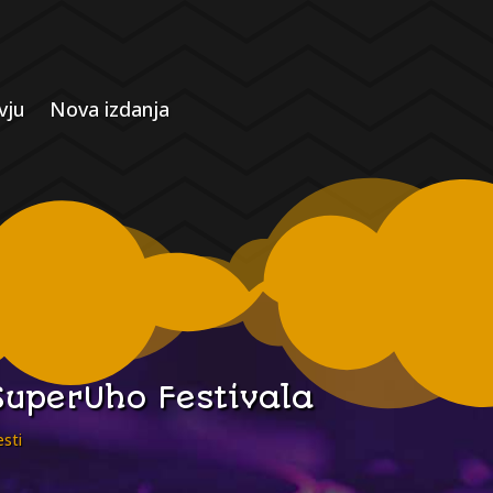
vju
Nova izdanja
SuperUho Festivala
esti