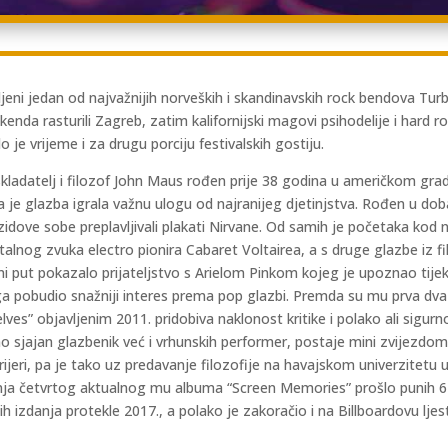
ni jedan od najvažnijih norveških i skandinavskih rock bendova Turb
nda rasturili Zagreb, zatim kalifornijski magovi psihodelije i hard r
e vrijeme i za drugu porciju festivalskih gostiju.
 skladatelj i filozof John Maus rođen prije 38 godina u američkom gra
 je glazba igrala važnu ulogu od najranijeg djetinjstva. Rođen u do
idove sobe preplavljivali plakati Nirvane. Od samih je početaka kod n
ntalnog zvuka electro pionira Cabaret Voltairea, a s druge glazbe iz f
i put pokazalo prijateljstvo s Arielom Pinkom kojeg je upoznao tij
 njega pobudio snažniji interes prema pop glazbi. Premda su mu prva 
s” objavljenim 2011. pridobiva naklonost kritike i polako ali sigurno
jajan glazbenik već i vrhunskih performer, postaje mini zvijezdom br
rijeri, pa je tako uz predavanje filozofije na havajskom univerzitet
jivanja četvrtog aktualnog mu albuma “Screen Memories” prošlo punih 6
ih izdanja protekle 2017., a polako je zakoračio i na Billboardovu lj