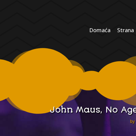
Domaća
Strana
John Maus, No Age
by