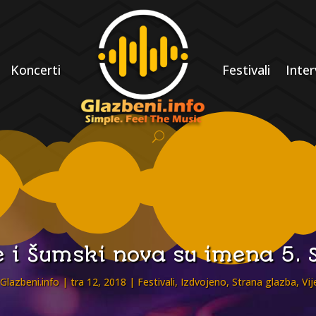
Koncerti
Festivali
Inter
 i Šumski nova su imena 5. 
Glazbeni.info
tra 12, 2018
Festivali
,
Izdvojeno
,
Strana glazba
,
Vij