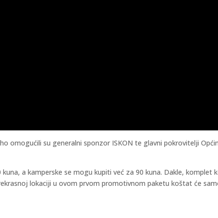
omogućili su generalni sponzor ISKON te glavni pokrovitelji Općina
220 kuna, a kamperske se mogu kupiti već za 90 kuna. Dakle, komplet
rekrasnoj lokaciji u ovom prvom promotivnom paketu koštat će samo 