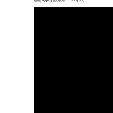
ovoj zemlji odaberu SuperUho.