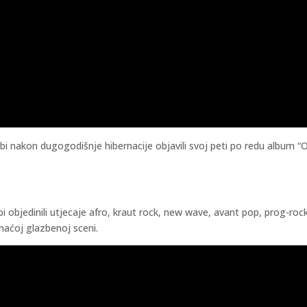
i nakon dugogodišnje hibernacije objavili svoj peti po redu album “Ost
objedinili utjecaje afro, kraut rock, new wave, avant pop, prog-rock, 
maćoj glazbenoj sceni.