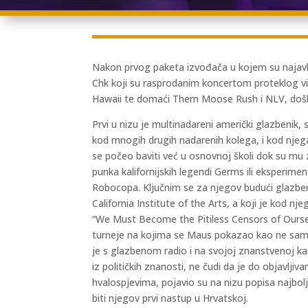
Nakon prvog paketa izvođača u kojem su najavlje
Chk koji su rasprodanim koncertom proteklog vike
Hawaii te domaći Them Moose Rush i NLV, došlo j
Prvi u nizu je multinadareni američki glazbenik,
kod mnogih drugih nadarenih kolega, i kod njega
se počeo baviti već u osnovnoj školi dok su mu z
punka kalifornijskih legendi Germs ili eksperime
Robocopa. Ključnim se za njegov budući glazben
California Institute of the Arts, a koji je kod
“We Must Become the Pitiless Censors of Ourselve
turneje na kojima se Maus pokazao kao ne samo s
je s glazbenom radio i na svojoj znanstvenoj ka
iz političkih znanosti, ne čudi da je do objavl
hvalospjevima, pojavio su na nizu popisa najbolj
biti njegov prvi nastup u Hrvatskoj.