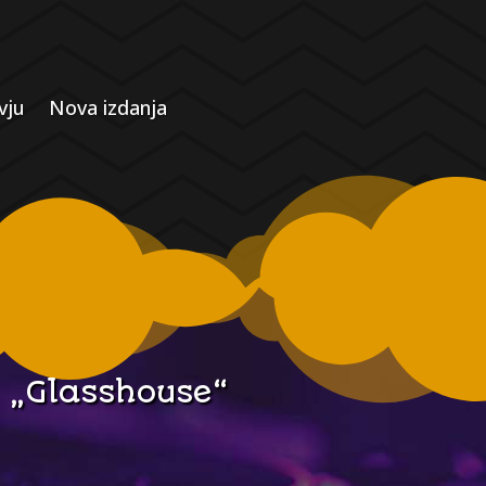
vju
Nova izdanja
 „Glasshouse“