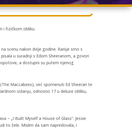
 i fizičkom obliku.
la na scenu nakon dvije godine. Ranije smo s
ie pisala u suradnji s Edom Sheeranom, a govori
deospotove, a dostupni su putem njenog
e (The Maccabees), već spomenuti Ed Sheeran te
ndardnom izdanju, odnosno 17 u deluxe obliku,
a – „I Built Myself a House of Glass“. Jessie
udi to žele. Mislim da sam napredovala, i