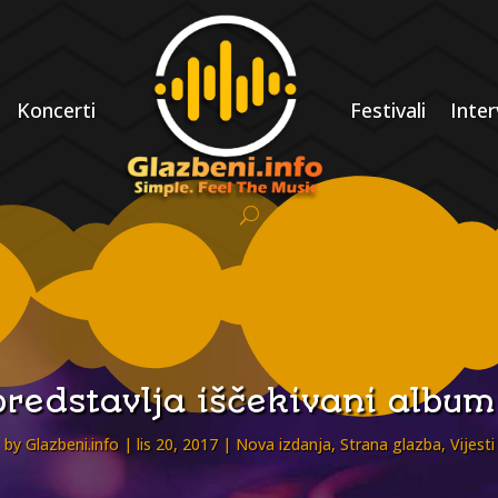
Koncerti
Festivali
Inter
predstavlja iščekivani album
by
Glazbeni.info
lis 20, 2017
Nova izdanja
,
Strana glazba
,
Vijesti