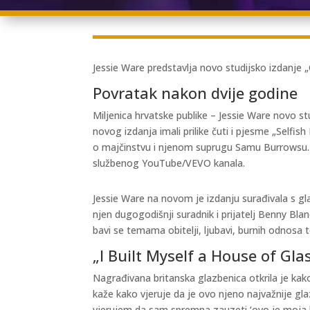
Jessie Ware predstavlja novo studijsko izdanje „
Povratak nakon dvije godine
Miljenica hrvatske publike – Jessie Ware novo st
novog izdanja imali prilike čuti i pjesme „Selfi
o majčinstvu i njenom suprugu Samu Burrowsu. Si
službenog YouTube/VEVO kanala.
Jessie Ware na novom je izdanju surađivala s 
njen dugogodišnji suradnik i prijatelj Benny Bl
bavi se temama obitelji, ljubavi, burnih odnosa 
„I Built Myself a House of Gla
Nagrađivana britanska glazbenica otkrila je kak
kaže kako vjeruje da je ovo njeno najvažnije gla
vjerujem da sam spremna zauzeti ‘ovo je moja ka