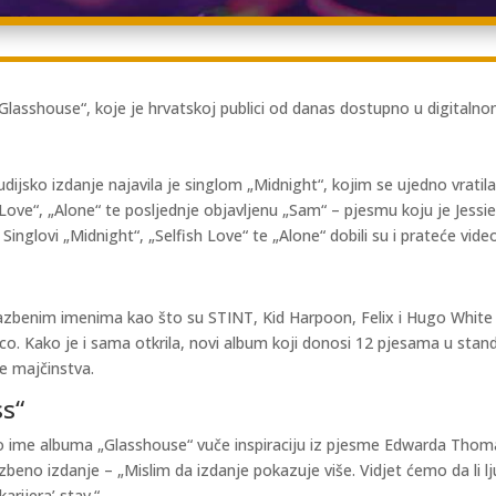
Glasshouse“, koje je hrvatskoj publici od danas dostupno u digitalnom
udijsko izdanje najavila je singlom „Midnight“, kojim se ujedno vrati
sh Love“, „Alone“ te posljednje objavljenu „Sam“ – pjesmu koju je Jess
nglovi „Midnight“, „Selfish Love“ te „Alone“ dobili su i prateće vi
glazbenim imenima kao što su STINT, Kid Harpoon, Felix i Hugo Whit
anco. Kako je i sama otkrila, novi album koji donosi 12 pjesama u sta
te majčinstva.
ss“
o ime albuma „Glasshouse“ vuče inspiraciju iz pjesme Edwarda Thomas
zbeno izdanje – „Mislim da izdanje pokazuje više. Vidjet ćemo da li lj
rijera’ stav.“.