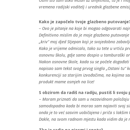
Osim što sam usko vezan uz umjetnost, tu je i m
vremena radijski voditelj i urednik glazbene emi
Kako je započelo tvoje glazbeno putovanje
– Ovo je pitanje na koje bi mogao odgovarati najmanj
Definitivno mislim da je moje glazbeno putovanje 
„kriv“ moj djed Stjepan koji je svojedobno zabavl
Kako je vrijeme odmicalo, tako su tete u vrtiću p
osnovnu školu, gdje samo dospio u tamburaški ork
Nakon osnovne škole, kada su se počele događati o
napisao sam tekst svog prvog singla „Ostani tu“ k
konkurenciji sa starijim izvođačima, na kojima s
produkt mame osmjeh na lice!
S obzirom da radiš na radiju, pustiš li svoj
–
Moram priznati da sam u nezavidnom položaju k
samodopadno kada bi morao sam najaviti svoj sing
onda je to već sasvim uobičajena i priča s lakšim
Dakle, na svom radnom mjestu kada vidim da je moj
Tko je radio na pjesmi i spotu?