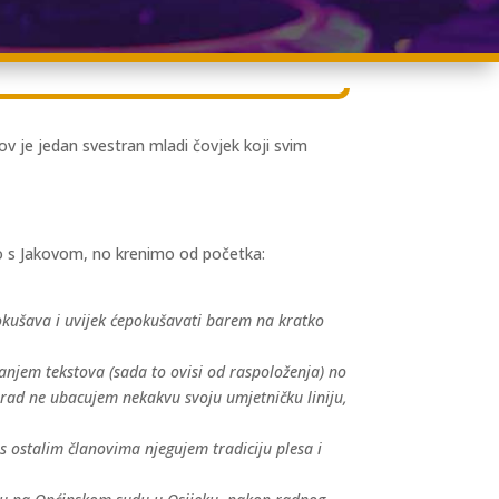
ov je jedan svestran mladi čovjek koji svim
mo s Jakovom, no krenimo od početka:
pokušava i uvijek ćepokušavati barem na kratko
njem tekstova (sada to ovisi od raspoloženja) no
ni rad ne ubacujem nekakvu svoju umjetničku liniju,
s ostalim članovima njegujem tradiciju plesa i