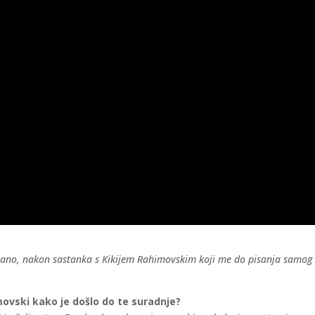
tano, nakon sastanka s Kikijem Rahimovskim koji me do pisanja samog t
movski kako je došlo do te suradnje?