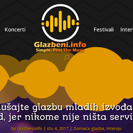
Koncerti
Festivali
Inter
ušajte glazbu mladih izvođa
d, jer nikome nije ništa ser
by
Glazbeni.info
stu 4, 2017
Domaća glazba
,
Intervju