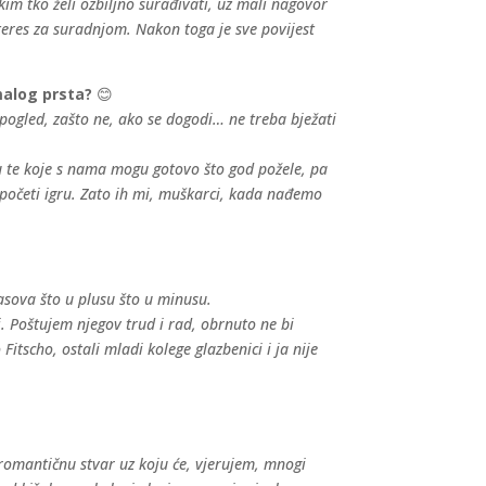
im tko želi ozbiljno surađivati, uz mali nagovor
nteres za suradnjom. Nakon toga je sve povijest
 malog prsta?
😊
i pogled, zašto ne, ako se dogodi… ne treba bježati
su te koje s nama mogu gotovo što god požele, pa
započeti igru. Zato ih mi, muškarci, kada nađemo
asova što u plusu što u minusu.
. Poštujem njegov trud i rad, obrnuto ne bi
tscho, ostali mladi kolege glazbenici i ja nije
romantičnu stvar uz koju će, vjerujem, mnogi