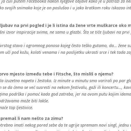
i ja čuli putem Facebooka nakon njegove objave kako je u potrazi za nek
liko svojih snimaka koje je on poslušao i u jako kratkom roku iskazao i
 ljubav na prvi pogled i je li istina da žene vrte muškarce oko
šni izvor inspiracije svima, ne samo u glazbi. Što se tiče ljubavi na prv
i, čvrstog stava i ogromnog ponosa kojeg često teško gutamo, da… žene 
am uči pod kožu, kolati venama i na poslijetku ukrasti srce i tek tada 
 prvo mjesto između tebe i Fitsche, što misliš o njemu?
a izuzetno napeta i žestoka. Iz minute u minutu smo varirali po par gl
se da ćemo se već susresti na nekom festivalu, gaži ili koncertu…, kavi
gima podrška i pomoć kada god zatreba, jer na ovom putu kojim idemo Fi
održavamo može biti lakše.
aće top ljestivice.
, spremaš li nam nešto za zimu?
otrebno imati nekog pored sebe da te ugrije spremam novi singl, jednu 