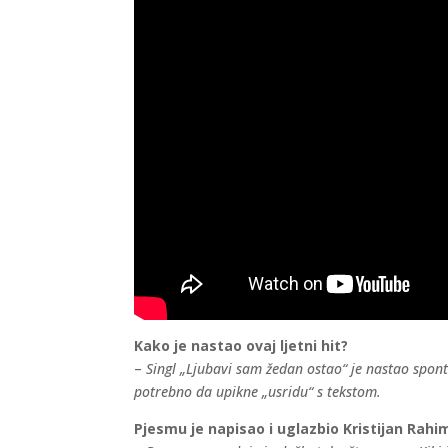
Kako je nastao ovaj ljetni hit?
–
Singl „Ljubavi sam žedan ostao“ je nastao spon
potrebno da upikne „usridu“ s tekstom.
Pjesmu je napisao i uglazbio Kristijan Rahi