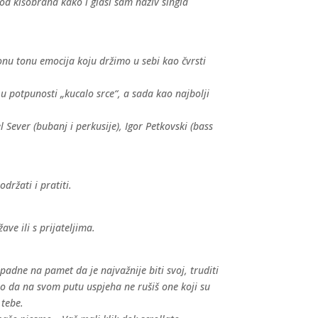
spod kišobrana kako i glasi sam naziv singla
 onu tonu emocija koju držimo u sebi kao čvrsti
u potpunosti „kucalo srce“, a sada kao najbolji
 Sever (bubanj i perkusije), Igor Petkovski (bass
držati i pratiti.
e ili s prijateljima.
padne na pamet da je najvažnije biti svoj, truditi
bitno da na svom putu uspjeha ne rušiš one koji su
 tebe.