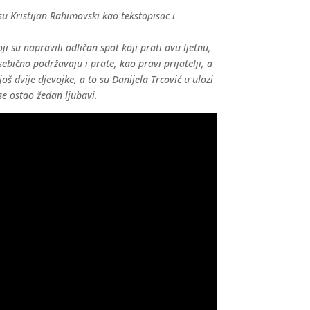
su Kristijan Rahimovski kao tekstopisac i
 su napravili odličan spot koji prati ovu ljetnu,
ebično podržavaju i prate, kao pravi prijatelji, a
još dvije djevojke, a to su Danijela Trcović u ulozi
se ostao žedan ljubavi.