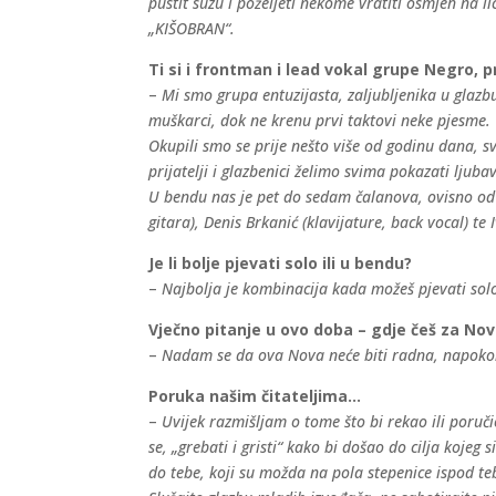
pustit suzu i poželjeti nekome vratiti osmjeh na l
„KIŠOBRAN“.
Ti si i frontman i lead vokal grupe Negro, 
–
Mi smo grupa entuzijasta, zaljubljenika u glazbu
muškarci, dok ne krenu prvi taktovi neke pjesme.
Okupili smo se prije nešto više od godinu dana, 
prijatelji i glazbenici želimo svima pokazati ljuba
U bendu nas je pet do sedam čalanova, ovisno od za
gitara), Denis Brkanić (klavijature, back vocal) te 
Je li bolje pjevati solo ili u bendu?
–
Najbolja je kombinacija kada možeš pjevati solo 
Vječno pitanje u ovo doba – gdje češ za No
–
Nadam se da ova Nova neće biti radna, napokon, 
Poruka našim čitateljima…
–
Uvijek razmišljam o tome što bi rekao ili poruči
se, „grebati i gristi“ kako bi došao do cilja kojeg
do tebe, koji su možda na pola stepenice ispod te