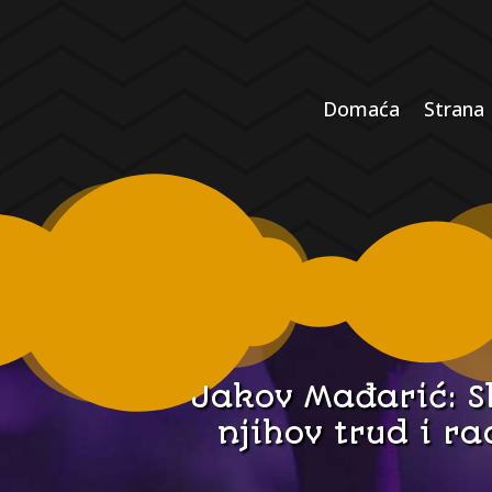
Domaća
Strana
Jakov Mađarić: Sl
njihov trud i ra