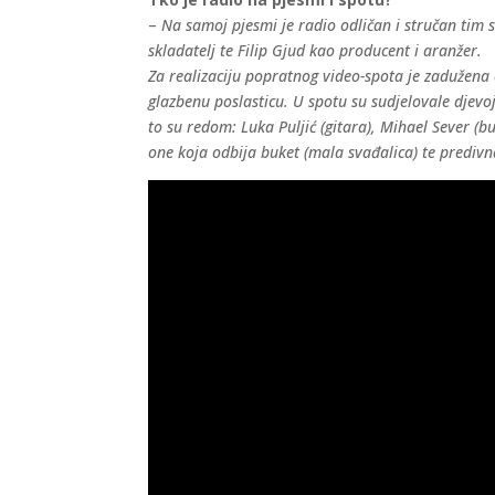
–
Na samoj pjesmi je radio odličan i stručan tim s
skladatelj te Filip Gjud kao producent i aranžer.
Za realizaciju popratnog video-spota je zadužena e
glazbenu poslasticu. U spotu su sudjelovale djevoj
to su redom: Luka Puljić (gitara), Mihael Sever (bub
one koja odbija buket (mala svađalica) te prediv