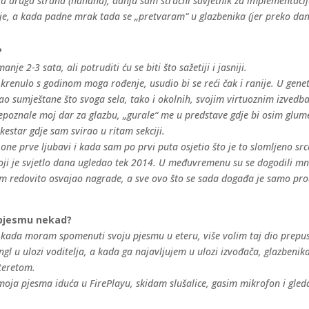
oja druga strana (hahaha), danju sam stručni savjetnik za implementac
sije, a kada padne mrak tada se „pretvaram“ u glazbenika (jer preko da
?
e 2-3 sata, ali potruditi ću se biti što sažetiji i jasniji.
krenulo s godinom moga rođenje, usudio bi se reći čak i ranije. U gene
jao sumještane što svoga sela, tako i okolnih, svojim virtuoznim izved
repoznale moj dar za glazbu, „gurale“ me u predstave gdje bi osim glume 
estar gdje sam svirao u ritam sekciji.
ne prve ljubavi i kada sam po prvi puta osjetio što je to slomljeno sr
oji je svjetlo dana ugledao tek 2014. U međuvremenu su se dogodili mnogo
am redovito osvajao nagrade, a sve ovo što se sada događa je samo pro
u pjesmu nekad?
ada moram spomenuti svoju pjesmu u eteru, više volim taj dio prepust
l u ulozi voditelja, a kada ga najavljujem u ulozi izvođača, glazbenik
 teretom.
a pjesma iduća u FirePlayu, skidam slušalice, gasim mikrofon i gledam 