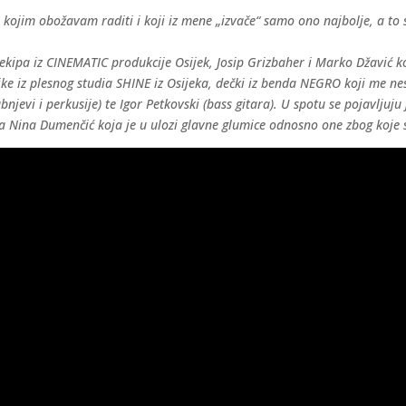
 kojim obožavam raditi i koji iz mene „izvače“ samo ono najbolje, a to 
kipa iz CINEMATIC produkcije Osijek, Josip Grizbaher i Marko Džavić koji
ke iz plesnog studia SHINE iz Osijeka, dečki iz benda NEGRO koji me nes
njevi i perkusije) te Igor Petkovski (bass gitara). U spotu se pojavljuju 
na Nina Dumenčić koja je u ulozi glavne glumice odnosno one zbog koje 