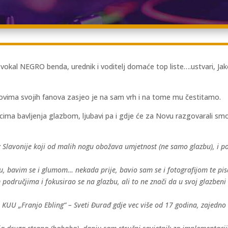
 vokal NEGRO benda, urednik i voditelj domaće top liste….ustvari, Jak
.
sovima svojih fanova zasjeo je na sam vrh i na tome mu čestitamo.
cima bavljenja glazbom, ljubavi pa i gdje će za Novu razgovarali s
iz Slavonije koji od malih nogu obožava umjetnost (ne samo glazbu), i 
.
 bavim se i glumom… nekada prije, bavio sam se i fotografijom te pisa
m područjima i fokusirao se na glazbu, ali to ne znači da u svoj glazbe
 KUU „Franjo Ebling“ – Sveti Đurađ gdje vec više od 17 godina, zajedno 