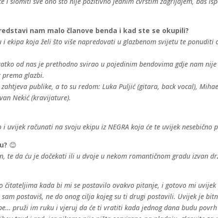
ice i slomiti sve ono što nije pozitivno jednim čvrstim zagrljajem, baš i
predstavi nam malo članove benda i kad ste se okupili?
 i ekipa koja želi što više napredovati u glazbenom svijetu te ponuditi
svatko od nas je prethodno svirao u pojedinim bendovima gdje nam nije 
v prema glazbi.
htjeva publike, a to su redom: Luka Puljić (gitara, back vocal), Mihael
Ivan Nekić (kravijature).
i uvijek računati na svoju ekipu iz NEGRA koja će te uvijek nesebično po
vu?
😊
te da ću je dočekati ili u dvoje u nekom romantičnom gradu izvan držav
o čitateljima kada bi mi se postavilo ovakvo pitanje, i gotovo mi uvijek 
 si sam postaviš, ne do onog cilja kojeg su ti drugi postavili. Uvijek je 
be… pruži im ruku i vjeruj da će ti vratiti kada jednog dana budu povrh