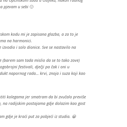
iju na Općinskom sudu u Osijeku, nakon radnog
na pjevam u sebi
🙂
tskom kodu mi je zapisana glazba, a za to je
bama na harmonici.
izvodio i solo dionice. Sve se nastavilo na
ce (barem sam tada mislio da se to tako zove)
brojni festivali, dječji pa čak i oni u
dukt napornog rada… krvi, znoja i suza koji kao
iti kolegama jer smatram da bi zvučalo previše
a, na radijskim postajama gdje dolazim kao gost
gdje je kraći put za pobjeći iz studia. 😀