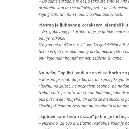
–
Do same suradnje je došlo tako što smo se Kiki 
prijatelja sam mu se odlučio javiti i poslati neko
koja gradi, čini mi se, odličnu sliku budućnosti.
Pjesma je ljubavnog karaktera, vjeruješ li u
–
Da, ljubavnog je karaktera jer je ljubav nepresu
od nje, nikako!
Što god mi muškarci rekli, koliko god čelični bil
tako i vrtjeti nas oko malog prsta, neprimjetno n
onu koja nam pomuti pamet, sebično čuvamo!
Na našoj Top listi vodila se velika borba za
–
Moram priznati da je borba, do samog kraja, bil
Fitschu, na žalost, ne poznajem osobno, no nadam 
trebalo biti, jer zato smo tu da budemo jedni dru
baš put meda i mlijeka, ali kada se međusobno p
Fitschi još jednom čestitam na osvajanju vrha dom
„Ljubavi sam žedan ostao“ je bio ljetni hit
–
Naravno, za ovo prijelazno razdoblje kada je p