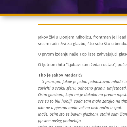
Jakov živi u Donjem Miholjcu, frontman je i lead
srcem radi i živi za glazbu, što solo što u bendu
U prvom izdanju naše Top liste zahvajujući gla
O ljetnom hitu “Ljubavi sam žedan ostao”, poče
Tko je Jakov Mađarić?
–
U principu, Jakov je jedan jednostavan mladić 
zaviriti u svaku sferu, odnosno granu, umjetnosti
Osim glazbom, koja mi je dakako na prvom mjestu,
sve su to bili hobiji, sada sam malo zatajio na ti
ako ne u pjesmu onda več na neki način u spot.
Inače, osim što se bavim glazbom, stalni sam član
pjesme našeg podneblja.