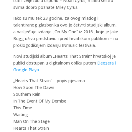
čuti i zvijezdu u usponu – Noah Cyrus, mlađu sestru
svima dobro poznate Miley Cyrus.
Iako su mu tek 23 godine, za ovog mladog i
talentiranog glazbenika ovo je četvrti studijski album,
a nasljeđuje izdanje „On My One“ iz 2016., koje je Jake
Bugg uživo predstavio i pred hrvatskom publikom – na
prošlogodišnjem izdanju INmusic festivala.
Novi studijski album „Hearts That Strain“ hrvatskoj je
publici dostupan u digitalnom obliku putem
Deezera i
Google Playa
.
„Hearts That Strain“ – popis pjesama
How Soon The Dawn
Southern Rain
In The Event Of My Demise
This Time
Waiting
Man On The Stage
Hearts That Strain