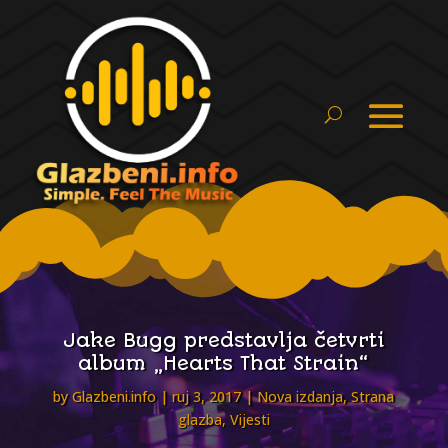
Jake Bugg predstavlja četvrti
album „Hearts That Strain“
by
Glazbeni.info
ruj 3, 2017
Nova izdanja
,
Strana
glazba
,
Vijesti