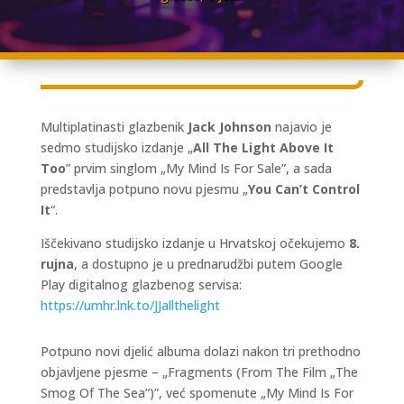
Multiplatinasti glazbenik
Jack Johnson
najavio je
sedmo studijsko izdanje „
All The Light Above It
Too
” prvim singlom „My Mind Is For Sale”, a sada
predstavlja potpuno novu pjesmu „
You Can’t Control
It
“.
Iščekivano studijsko izdanje u Hrvatskoj očekujemo
8.
rujna
, a dostupno je u prednarudžbi putem Google
Play digitalnog glazbenog servisa:
https://umhr.lnk.to/JJallthelight
Potpuno novi djelić albuma dolazi nakon tri prethodno
objavljene pjesme – „Fragments (From The Film „The
Smog Of The Sea”)”, već spomenute „My Mind Is For