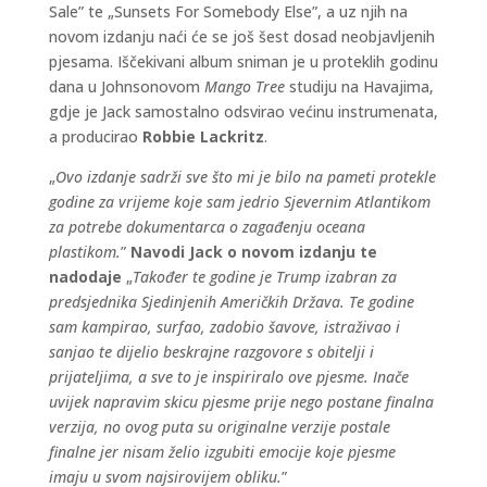
Sale” te „Sunsets For Somebody Else”, a uz njih na
novom izdanju naći će se još šest dosad neobjavljenih
pjesama. Iščekivani album sniman je u proteklih godinu
dana u Johnsonovom
Mango Tree
studiju na Havajima,
gdje je Jack samostalno odsvirao većinu instrumenata,
a producirao
Robbie Lackritz
.
„
Ovo izdanje sadrži sve što mi je bilo na pameti protekle
godine za vrijeme koje sam jedrio Sjevernim Atlantikom
za potrebe dokumentarca o zagađenju oceana
plastikom.
”
Navodi Jack o novom izdanju te
nadodaje
„
Također te godine je Trump izabran za
predsjednika Sjedinjenih Američkih Država. Te godine
sam kampirao, surfao, zadobio šavove, istraživao i
sanjao te dijelio beskrajne razgovore s obitelji i
prijateljima, a sve to je inspiriralo ove pjesme. Inače
uvijek napravim skicu pjesme prije nego postane finalna
verzija, no ovog puta su originalne verzije postale
finalne jer nisam želio izgubiti emocije koje pjesme
imaju u svom najsirovijem obliku.
”