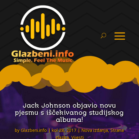
Jack Johnson objavio novu
pjesmu s iščekivanog studijskog
albuma!
by
Glazbeni.info
kol 28, 2017
Nova izdanja
,
Strana
glazba
,
Vijesti