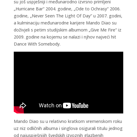
su još uspješniji i m
eđunarodno izvrsno primljeni
„Hurricane Bar“ 2004. godine, „Ode to Ochrasy“ 2006.
godine, „Never Seen The Light Of Day” u 2007. godini,
a kulminaciju međunarodne karijere Mando Diao su
doživjeli s petim studijskim albumom „Give Me Fire“ iz
2009. godine na kojemu se nalazi i njhov najveći hit
Dance With Somebody.
Mando Diao su u relativno kratkom vremenskom roku
uz niz odličnih albuma i singlova osigurali titulu jednog
od najuspješnijih švedskih izvoznih glazbenih