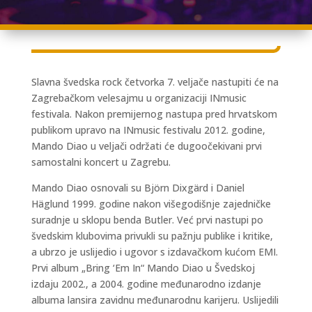
Slavna švedska rock četvorka 7. veljače nastupiti će na
Zagrebačkom velesajmu u organizaciji INmusic
festivala. Nakon premijernog nastupa pred hrvatskom
publikom upravo na INmusic festivalu 2012. godine,
Mando Diao u veljači održati će dugoočekivani prvi
samostalni koncert u Zagrebu.
Mando Diao osnovali su Björn Dixgärd i Daniel
Häglund 1999. godine nakon višegodišnje zajedničke
suradnje u sklopu benda Butler. Već prvi nastupi po
švedskim klubovima privukli su pažnju publike i kritike,
a ubrzo je uslijedio i ugovor s izdavačkom kućom EMI.
Prvi album „Bring ‘Em In“ Mando Diao u Švedskoj
izdaju 2002., a 2004. godine međunarodno izdanje
albuma lansira zavidnu međunarodnu karijeru. Uslijedili