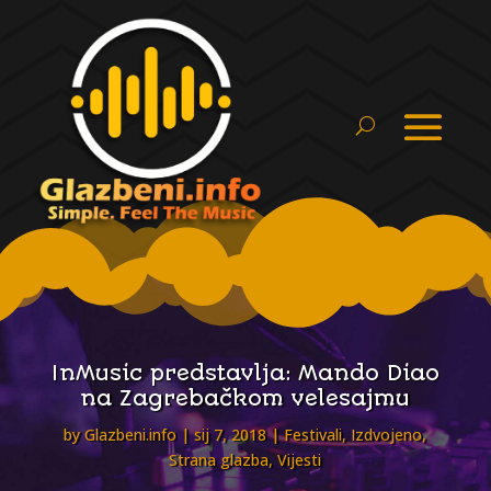
InMusic predstavlja: Mando Diao
na Zagrebačkom velesajmu
by
Glazbeni.info
sij 7, 2018
Festivali
,
Izdvojeno
,
Strana glazba
,
Vijesti