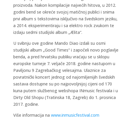
proizvoda. Nakon kompilacije najvećih hitova, u 2012.
godini bend se okreće svojoj matičnoj publici i snima
prvi album s tekstovima isključivo na švedskom jeziku,
a 2014. eksperimentiraju i sa elektro rock zvukom te
izdaju sedmi studijski album „Ælita“.
U svibnju ove godine Mando Diao izdali su osmi
studijski album „Good Times“ i započeli novo poglavlje
benda, a pred hrvatsku publiku vraćaju se u sklopu
europske turneje 7. veljače 2018. godine nastupom u
Paviljonu 9 Zagrebačkog velesajma. Ulaznice za
povratnički koncert jednog od najomiljenijih švedskih
sastava dostupne su po najpovoljnijoj cijeni od 170
kuna putem službenog webshopa INmusic festivala i u
Dirty Old Shopu (Tratinska 18, Zagreb) do 1. prosnica
2017. godine.
Više informacija na
www.inmusicfestival.com