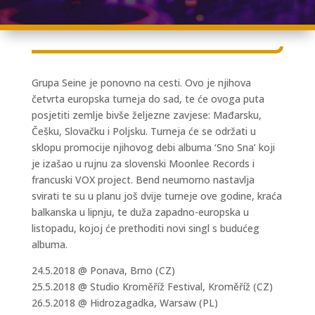
Grupa Seine je ponovno na cesti. Ovo je njihova
četvrta europska turneja do sad, te će ovoga puta
posjetiti zemlje bivše željezne zavjese: Mađarsku,
Češku, Slovačku i Poljsku. Turneja će se održati u
sklopu promocije njihovog debi albuma ‘Sno Sna’ koji
je izašao u rujnu za slovenski Moonlee Records i
francuski VOX project. Bend neumorno nastavlja
svirati te su u planu još dvije turneje ove godine, kraća
balkanska u lipnju, te duža zapadno-europska u
listopadu, kojoj će prethoditi novi singl s budućeg
albuma.
24.5.2018 @ Ponava, Brno (CZ)
25.5.2018 @ Studio Kroměříž Festival, Kroměříž (CZ)
26.5.2018 @ Hidrozagadka, Warsaw (PL)