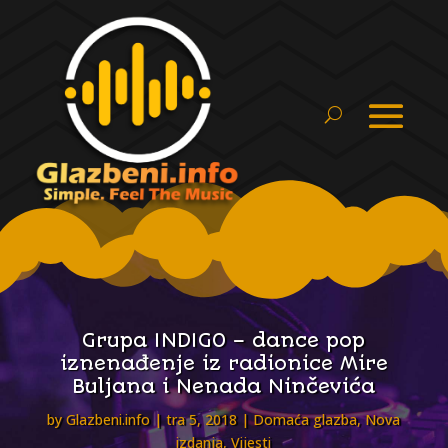
Grupa INDIGO – dance pop
iznenađenje iz radionice Mire
Buljana i Nenada Ninčevića
by
Glazbeni.info
tra 5, 2018
Domaća glazba
,
Nova
izdanja
,
Vijesti