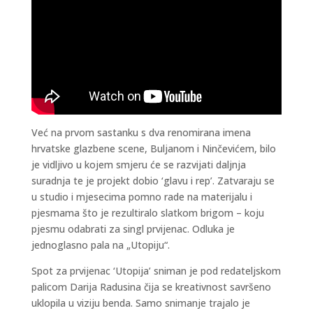
Već na prvom sastanku s dva renomirana imena
hrvatske glazbene scene, Buljanom i Ninčevićem, bilo
je vidljivo u kojem smjeru će se razvijati daljnja
suradnja te je projekt dobio ‘glavu i rep’. Zatvaraju se
u studio i mjesecima pomno rade na materijalu i
pjesmama što je rezultiralo slatkom brigom – koju
pjesmu odabrati za singl prvijenac. Odluka je
jednoglasno pala na „Utopiju“.
Spot za prvijenac ‘Utopija’ sniman je pod redateljskom
palicom Darija Radusina čija se kreativnost savršeno
uklopila u viziju benda. Samo snimanje trajalo je