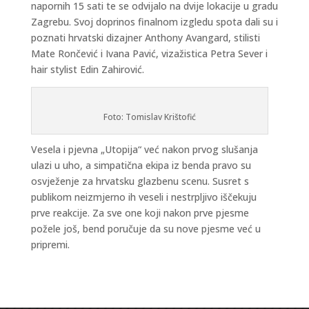
napornih 15 sati te se odvijalo na dvije lokacije u gradu
Zagrebu. Svoj doprinos finalnom izgledu spota dali su i
poznati hrvatski dizajner Anthony Avangard, stilisti
Mate Rončević i Ivana Pavić, vizažistica Petra Sever i
hair stylist Edin Zahirović.
Foto: Tomislav Krištofić
Vesela i pjevna „Utopija“ već nakon prvog slušanja
ulazi u uho, a simpatična ekipa iz benda pravo su
osvježenje za hrvatsku glazbenu scenu. Susret s
publikom neizmjerno ih veseli i nestrpljivo iščekuju
prve reakcije. Za sve one koji nakon prve pjesme
požele još, bend poručuje da su nove pjesme već u
pripremi.