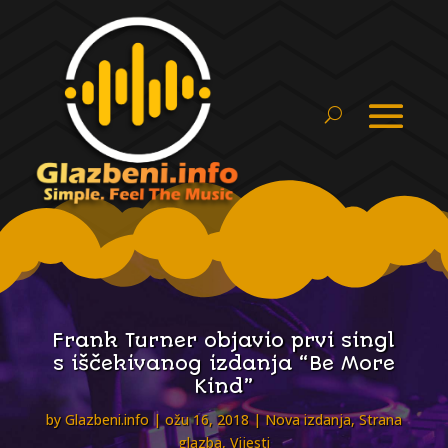
Frank Turner objavio prvi singl
s iščekivanog izdanja “Be More
Kind”
by
Glazbeni.info
ožu 16, 2018
Nova izdanja
,
Strana
glazba
,
Vijesti