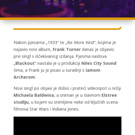
Nakon pjesama „1933“ te „Be More Kind“, kojima je
najavio novi album,
Frank Turner
danas je objavio
prvi singl s iščekivanog izdanja. Pjesma naslova
„
Blackout
“ nastala je u produkciji
Niles City Sound
tima, a Frank ju je pisao u suradnji s
Iainom
Archerom
.
Novi singl po objavi je dobio i prateći videospot u režiji
Michaela Baldwina
, a sniman je u slavnom
Elstree
studiju
, u kojem su snimljene neke od ključnih scena
filmova Star Wars i Indiana Jones.