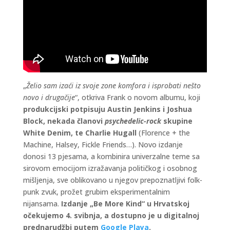
„
Želio sam izaći iz svoje zone komfora i isprobati nešto
novo i drugačije
“, otkriva Frank o novom albumu, koji
produkcijski potpisuju Austin Jenkins i Joshua
Block, nekada članovi
psychedelic-rock
skupine
White Denim, te Charlie Hugall
(Florence + the
Machine, Halsey, Fickle Friends…). Novo izdanje
donosi 13 pjesama, a kombinira univerzalne teme sa
sirovom emocijom izražavanja političkog i osobnog
mišljenja, sve oblikovano u njegov prepoznatljivi folk-
punk zvuk, prožet grubim eksperimentalnim
nijansama.
Izdanje „Be More Kind“ u Hrvatskoj
očekujemo 4. svibnja, a dostupno je u digitalnoj
prednarudžbi putem
Google Playa
.