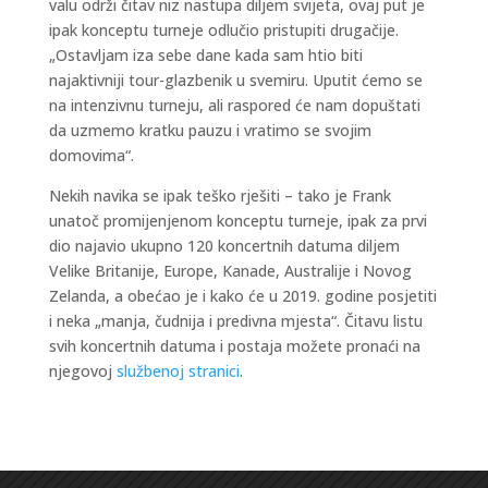
valu održi čitav niz nastupa diljem svijeta, ovaj put je
ipak konceptu turneje odlučio pristupiti drugačije.
„Ostavljam iza sebe dane kada sam htio biti
najaktivniji tour-glazbenik u svemiru. Uputit ćemo se
na intenzivnu turneju, ali raspored će nam dopuštati
da uzmemo kratku pauzu i vratimo se svojim
domovima“.
Nekih navika se ipak teško rješiti – tako je Frank
unatoč promijenjenom konceptu turneje, ipak za prvi
dio najavio ukupno 120 koncertnih datuma diljem
Velike Britanije, Europe, Kanade, Australije i Novog
Zelanda, a obećao je i kako će u 2019. godine posjetiti
i neka „manja, čudnija i predivna mjesta“. Čitavu listu
svih koncertnih datuma i postaja možete pronaći na
njegovoj
službenoj stranici
.