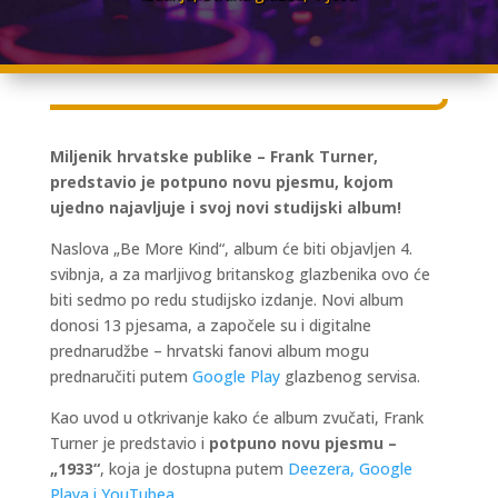
Miljenik hrvatske publike – Frank Turner,
predstavio je potpuno novu pjesmu, kojom
ujedno najavljuje i svoj novi studijski album!
Naslova „Be More Kind“, album će biti objavljen 4.
svibnja, a za marljivog britanskog glazbenika ovo će
biti sedmo po redu studijsko izdanje. Novi album
donosi 13 pjesama, a započele su i digitalne
prednarudžbe – hrvatski fanovi album mogu
prednaručiti putem
Google Play
glazbenog servisa.
Kao uvod u otkrivanje kako će album zvučati, Frank
Turner je predstavio i
potpuno novu pjesmu –
„1933“
, koja je dostupna putem
Deezera, Google
Playa i YouTubea
.