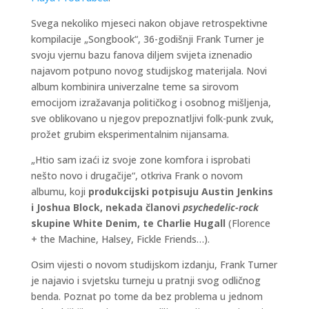
Svega nekoliko mjeseci nakon objave retrospektivne
kompilacije „Songbook“, 36-godišnji Frank Turner je
svoju vjernu bazu fanova diljem svijeta iznenadio
najavom potpuno novog studijskog materijala. Novi
album kombinira univerzalne teme sa sirovom
emocijom izražavanja političkog i osobnog mišljenja,
sve oblikovano u njegov prepoznatljivi folk-punk zvuk,
prožet grubim eksperimentalnim nijansama.
„Htio sam izaći iz svoje zone komfora i isprobati
nešto novo i drugačije“, otkriva Frank o novom
albumu, koji
produkcijski potpisuju Austin Jenkins
i Joshua Block, nekada članovi
psychedelic-rock
skupine White Denim, te Charlie Hugall
(Florence
+ the Machine, Halsey, Fickle Friends…).
Osim vijesti o novom studijskom izdanju, Frank Turner
je najavio i svjetsku turneju u pratnji svog odličnog
benda. Poznat po tome da bez problema u jednom