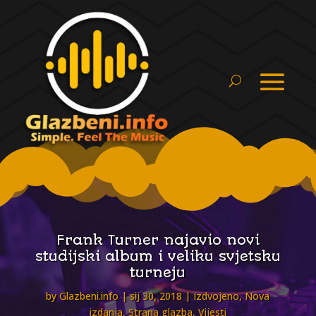
Frank Turner najavio novi
studijski album i veliku svjetsku
turneju
by
Glazbeni.info
sij 30, 2018
Izdvojeno
,
Nova
izdanja
,
Strana glazba
,
Vijesti