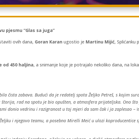
vu pjesmu “Glas sa juga”
taviti ovih dana,
Goran Karan
ugostio je
Martinu Mijić
, Splićanku
e od 450 haljina
, a snimanje koje je potrajalo nekoliko dana, na lokac
bila čista zabava. Budući da je redatelj spota Željko Petreš, s kojim su
a štorija, rad na spotu je bio opušten, a atmosfera prijateljska. Ono što
jesmi donio vedrinu i razigranost u toj mjeri da sam čak i ja zaplesao
– i
, Željku i njegovo teamu, a posebno Mirelli Meić u ulozi koproducentic