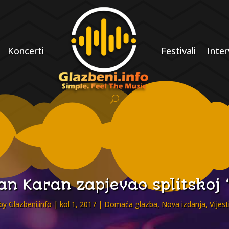
Koncerti
Festivali
Inter
an Karan zapjevao splitskoj 
by
Glazbeni.info
kol 1, 2017
Domaća glazba
,
Nova izdanja
,
Vijest