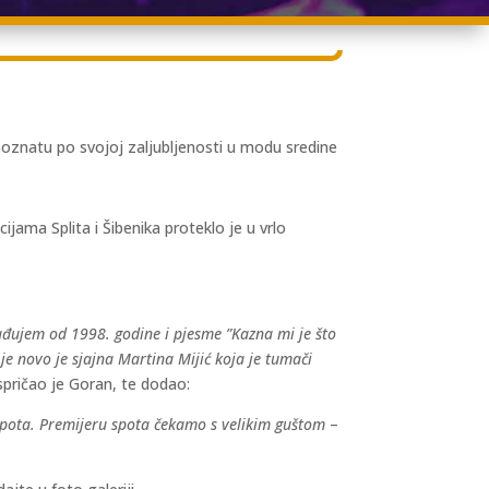
 poznatu po svojoj zaljubljenosti u modu sredine
ijama Splita i Šibenika proteklo je u vrlo
rađujem od 1998. godine i pjesme ”Kazna mi je što
 je novo je sjajna Martina Mijić koja je tumači
spričao je Goran, te dodao:
e spota. Premijeru spota čekamo s velikim guštom
–