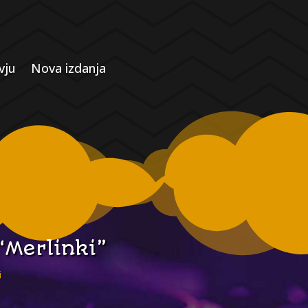
vju
Nova izdanja
“Merlinki”
i