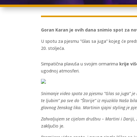
Goran Karan je ovih dana snimio spot za no
U spotu za pjesmu ”Glas sa juga” kojeg će preds
20. stoljeća.
Simpatična plavuša u svojim ormarima
krije viš
ugodnoj atmosferi.
Snimanje video spota za pjesmu ”Glas sa juga” je 
te ljubim” pa sve do ”Štorije” iz mjuzikla Naša bil
glavnog ženskog lika. Martinin sjajni styling je p
Zahvaljujem se cijelom društvu – Martini i Dariji
zaključio je.