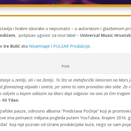
tavlja i hrabre iskorake u nepoznato – u autorskom i glazbenom pro
ndićem
, potpisao ugovor za novi label –
Universal Music Hrvats
ce
Ire Bulić
aka
Nisamtapir
i
PULSAR Produkcije
.
Print
tanje u zemlji, ali i na Zemlji. To što se metaforički lansiram na Mar
d glomaznog otpada i smeća, jer samo to sam pronašao oko sebe. Za rak
o odijelo u kojem odlazim na Mars daje odgovor na ono za čim tragam i
 –
Fil Tilen
grafske pauze, odnosno albuma “Predstava Počinje” koji je promovirao
otove ima petnaest milijuna pogleda putem YouTubea. Krajem 2016. g
e izvođač koji nije pozvan od strane produkcijske kuće, nego se sam poj