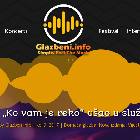
Koncerti
Festivali
Inter
m „Ko vam je reko“ ušao u slu
by
Glazbeni.info
kol 9, 2017
Domaća glazba
,
Nova izdanja
,
Vijest