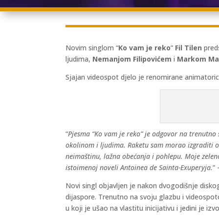
Novim singlom “
Ko vam je reko
”
Fil Tilen
preds
ljudima,
Nemanjom Filipovićem
i
Markom Ma
Sjajan videospot djelo je renomirane animatori
“
Pjesma “Ko vam je reko” je odgovor na trenutno s
okolinom i ljudima. Raketu sam morao izgraditi o
neimaštinu, lažna obećanja i pohlepu. Moje zelen
istoimenoj noveli Antoinea de Sainta-Exuperyja.
”
Novi singl objavljen je nakon dvogodišnje disko
dijaspore. Trenutno na svoju glazbu i videosp
u koji je ušao na vlastitu inicijativu i jedini j