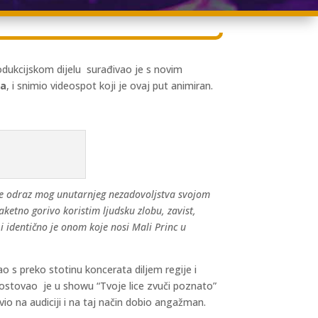
dukcijskom dijelu surađivao je s novim
ka
, i snimio videospot koji je ovaj put animiran.
s je odraz mog unutarnjeg nezadovoljstva svojom
etno gorivo koristim ljudsku zlobu, zavist,
 identično je onom koje nosi Mali Princ u
 s preko stotinu koncerata diljem regije i
ostovao je u showu “Tvoje lice zvuči poznato”
avio na audiciji i na taj način dobio angažman.