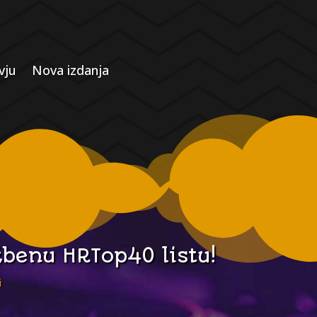
vju
Nova izdanja
žbenu HRTop40 listu!
i