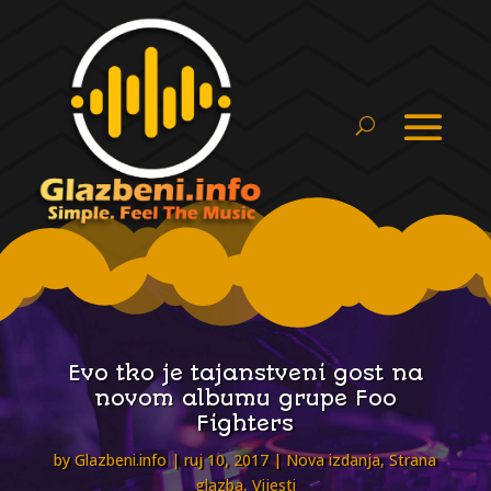
Evo tko je tajanstveni gost na
novom albumu grupe Foo
Fighters
by
Glazbeni.info
ruj 10, 2017
Nova izdanja
,
Strana
glazba
,
Vijesti