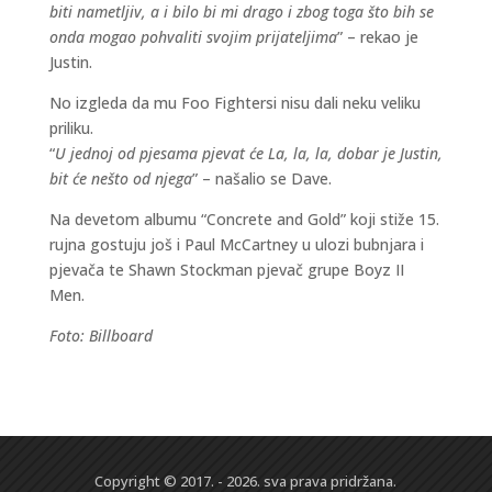
biti nametljiv, a i bilo bi mi drago i zbog toga što bih se
onda mogao pohvaliti svojim prijateljima
” – rekao je
Justin.
No izgleda da mu Foo Fightersi nisu dali neku veliku
priliku.
“
U jednoj od pjesama pjevat će La, la, la, dobar je Justin,
bit će nešto od njega
” – našalio se Dave.
Na devetom albumu “Concrete and Gold” koji stiže 15.
rujna gostuju još i Paul McCartney u ulozi bubnjara i
pjevača te Shawn Stockman pjevač grupe Boyz II
Men.
Foto: Billboard
Copyright © 2017. - 2026. sva prava pridržana.