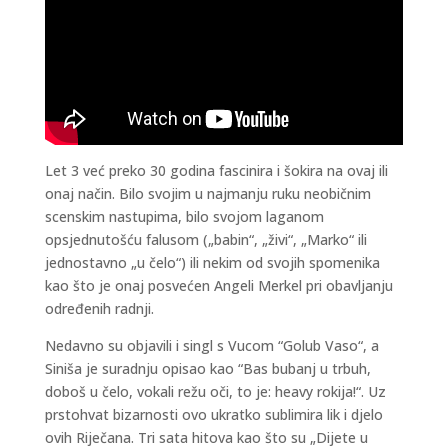
Let 3 već preko 30 godina fascinira i šokira na ovaj ili
onaj način. Bilo svojim u najmanju ruku neobičnim
scenskim nastupima, bilo svojom laganom
opsjednutošću falusom („babin“, „živi“, „Marko“ ili
jednostavno „u čelo“) ili nekim od svojih spomenika
kao što je onaj posvećen Angeli Merkel pri obavljanju
određenih radnji.
Nedavno su objavili i singl s Vucom “Golub Vaso“, a
Siniša je suradnju opisao kao “Bas bubanj u trbuh,
doboš u čelo, vokali režu oči, to je: heavy rokija!“. Uz
prstohvat bizarnosti ovo ukratko sublimira lik i djelo
ovih Riječana. Tri sata hitova kao što su „Dijete u