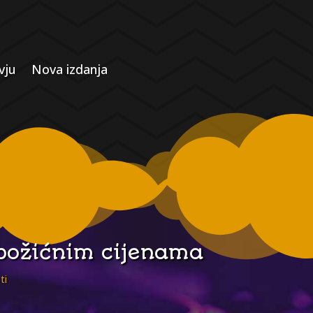
vju
Nova izdanja
 božićnim cijenama
ti