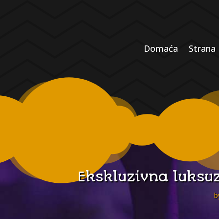
Domaća
Strana
Ekskluzivna luksu
b