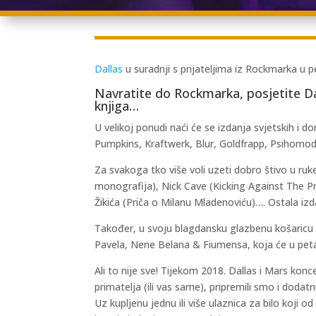
Dallas
u suradnji s prijateljima iz Rockmarka u p
Navratite do Rockmarka, posjetite Da
knjiga…
U velikoj ponudi naći će se izdanja svjetskih 
Pumpkins, Kraftwerk, Blur, Goldfrapp, Psihomodo 
Za svakoga tko više voli uzeti dobro štivo u ru
monografija), Nick Cave (Kicking Against The Pri
Žikića (Priča o Milanu Mladenoviću)…. Ostala izda
Također, u svoju blagdansku glazbenu košaricu
Pavela, Nene Belana & Fiumensa, koja će u petak
Ali to nije sve! Tijekom 2018. Dallas i Mars konc
primatelja (ili vas same), pripremili smo i doda
Uz kupljenu jednu ili više ulaznica za bilo koji