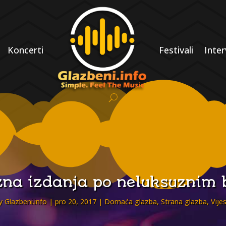
Koncerti
Festivali
Inter
zna izdanja po neluksuznim
y
Glazbeni.info
pro 20, 2017
Domaća glazba
,
Strana glazba
,
Vijes