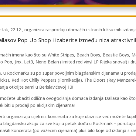
etak, 22.12., organizira rasprodaju domaćih i stranih luksuznih izdan
llasov Pop Up Shop i izaberite između niza atraktivni
i domaćih imena kao što su White Stripes, Beach Boys, Beastie Boys
Pop, Jinx, Let3, Neno Belan (limited red vinyl LP Rijeka snova!) i dru
ke, u Rockmarku su po super povoljnim blagdanskim cijenama u prodaji 
cks), Red Hot Chilly Peppers (Fornikacija), The Doors (Ray Manzarek,
nja otkrijte sami u Berislavićevoj 13!
 možete ubaciti odlična ovogodišnja domaća izdanja Dallasa kao što
 biti u prodaji po akcijskim cijenama!
erti organiziraju cijeli niz koncerata za koje ulaznice već možete kupi
tnu blagdansku akciju za sve koji u petak dođu u Rockmark – poručuju 
 od naših koncerata (po važećim cijenama) plus bilo koje od izdanja s