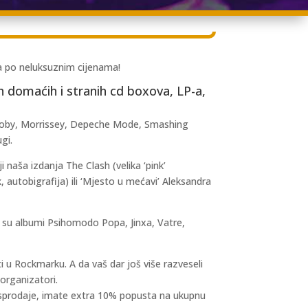
ja po neluksuznim cijenama!
h domaćih i stranih cd boxova, LP-a,
, Moby, Morrissey, Depeche Mode, Smashing
gi.
naša izdanja The Clash (velika ‘pink’
 autobigrafija) ili ‘Mjesto u mećavi’ Aleksandra
 su albumi Psihomodo Popa, Jinxa, Vatre,
ti u Rockmarku. A da vaš dar još više razveseli
organizatori.
 rasprodaje, imate extra 10% popusta na ukupnu