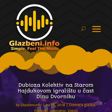
Dubioza Kolektiv na Starom
Hajdukovom igralištu u čast
Dinu Dvorniku
by
Glazbeni.info
svi 10, 2018
Domaća glazba
,
Festivali
,
Izdvojeno
,
Vijesti