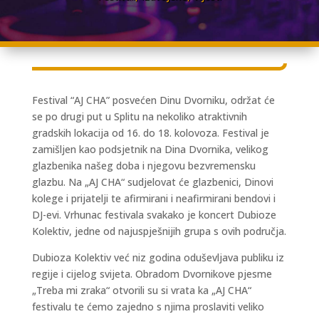
Festival “AJ CHA” posvećen Dinu Dvorniku, održat će
se po drugi put u Splitu na nekoliko atraktivnih
gradskih lokacija od 16. do 18. kolovoza. Festival je
zamišljen kao podsjetnik na Dina Dvornika, velikog
glazbenika našeg doba i njegovu bezvremensku
glazbu. Na „AJ CHA“ sudjelovat će glazbenici, Dinovi
kolege i prijatelji te afirmirani i neafirmirani bendovi i
DJ-evi. Vrhunac festivala svakako je koncert Dubioze
Kolektiv, jedne od najuspješnijih grupa s ovih područja.
Dubioza Kolektiv već niz godina oduševljava publiku iz
regije i cijelog svijeta. Obradom Dvornikove pjesme
„Treba mi zraka“ otvorili su si vrata ka „AJ CHA“
festivalu te ćemo zajedno s njima proslaviti veliko