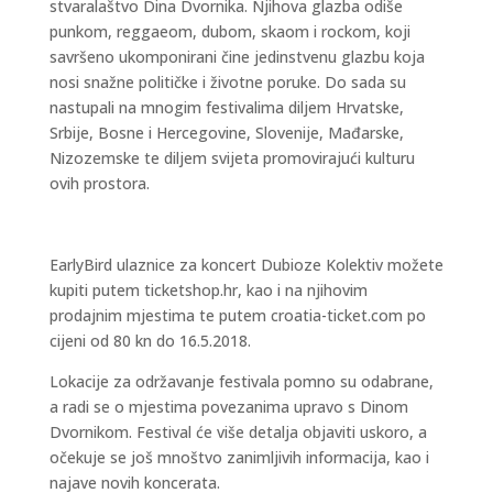
stvaralaštvo Dina Dvornika. Njihova glazba odiše
punkom, reggaeom, dubom, skaom i rockom, koji
savršeno ukomponirani čine jedinstvenu glazbu koja
nosi snažne političke i životne poruke. Do sada su
nastupali na mnogim festivalima diljem Hrvatske,
Srbije, Bosne i Hercegovine, Slovenije, Mađarske,
Nizozemske te diljem svijeta promovirajući kulturu
ovih prostora.
EarlyBird ulaznice za koncert Dubioze Kolektiv možete
kupiti putem ticketshop.hr, kao i na njihovim
prodajnim mjestima te putem croatia-ticket.com po
cijeni od 80 kn do 16.5.2018.
Lokacije za održavanje festivala pomno su odabrane,
a radi se o mjestima povezanima upravo s Dinom
Dvornikom. Festival će više detalja objaviti uskoro, a
očekuje se još mnoštvo zanimljivih informacija, kao i
najave novih koncerata.