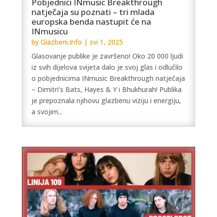
Pobjednici INmusic Breakthrough
natječaja su poznati – tri mlada
europska benda nastupit će na
INmusicu
by
Glazbeni.Info
|
svi 1, 2025
Glasovanje publike je završeno! Oko 20 000 ljudi
iz svih dijelova svijeta dalo je svoj glas i odlučilo
o pobjednicima INmusic Breakthrough natječaja
– Dimitri’s Bats, Hayes & Y i Bhukhurah! Publika
je prepoznala njihovu glazbenu viziju i energiju,
a svojim...