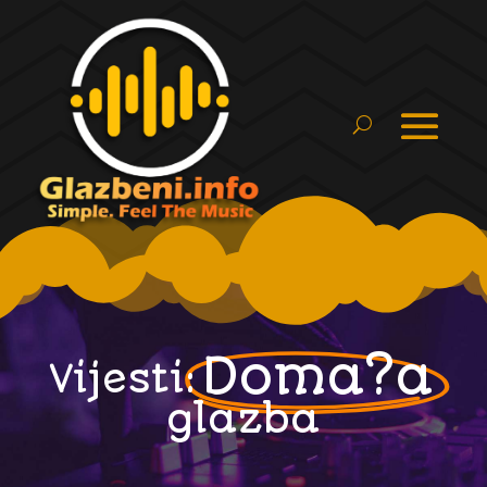
Doma?a
Vijesti:
glazba