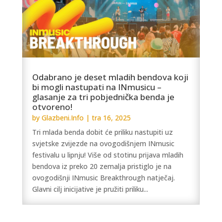
Odabrano je deset mladih bendova koji
bi mogli nastupati na INmusicu –
glasanje za tri pobjednička benda je
otvoreno!
by
Glazbeni.Info
|
tra 16, 2025
Tri mlada benda dobit će priliku nastupiti uz
svjetske zvijezde na ovogodišnjem INmusic
festivalu u lipnju! Više od stotinu prijava mladih
bendova iz preko 20 zemalja pristiglo je na
ovogodišnji INmusic Breakthrough natječaj.
Glavni cilj inicijative je pružiti priliku...