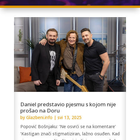
Daniel predstavio pjesmu s kojom nije
prošao na Doru
by
Glazbeni.info
|
svi 13, 2025
Popović Bošnjaku: ‘Ne osvrći se na komentare’
‘Kastigan znači stigmatiziran, lažno osuđen. Kad