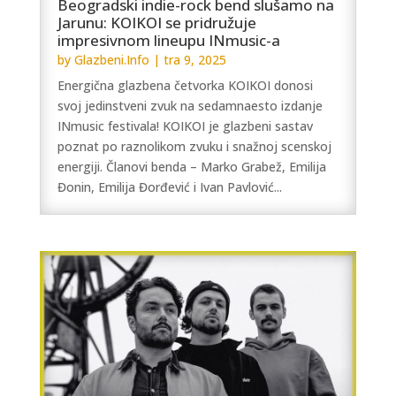
Beogradski indie-rock bend slušamo na
Jarunu: KOIKOI se pridružuje
impresivnom lineupu INmusic-a
by
Glazbeni.Info
|
tra 9, 2025
Energična glazbena četvorka KOIKOI donosi
svoj jedinstveni zvuk na sedamnaesto izdanje
INmusic festivala! KOIKOI je glazbeni sastav
poznat po raznolikom zvuku i snažnoj scenskoj
energiji. Članovi benda – Marko Grabež, Emilija
Đonin, Emilija Đorđević i Ivan Pavlović...