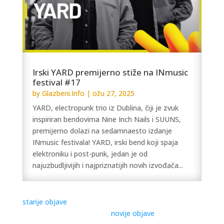
Irski YARD premijerno stiže na INmusic
festival #17
by
Glazbeni.Info
|
ožu 27, 2025
YARD, electropunk trio iz Dublina, čiji je zvuk
inspiriran bendovima Nine Inch Nails i SUUNS,
premijerno dolazi na sedamnaesto izdanje
INmusic festivala! YARD, irski bend koji spaja
elektroniku i post-punk, jedan je od
najuzbudljivijih i najpriznatijih novih izvođača...
« Older Entries
Next Entries »