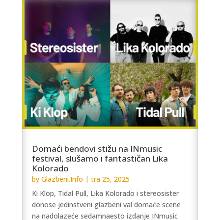
Domaći bendovi stižu na INmusic
festival, slušamo i fantastičan Lika
Kolorado
by
Glazbeni.Info
|
tra 25, 2025
Ki Klop, Tidal Pull, Lika Kolorado i stereosister
donose jedinstveni glazbeni val domaće scene
na nadolazeće sedamnaesto izdanje INmusic