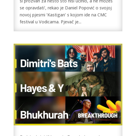
si prozvan za nešto što nisi učinio, a ne možeš
se opravdati’, rekao je Daniel Popović o svojoj
novoj pjesmi ‘Kastigan’ s kojom ide na CMC
festival u Vodicama. Pjevač je...