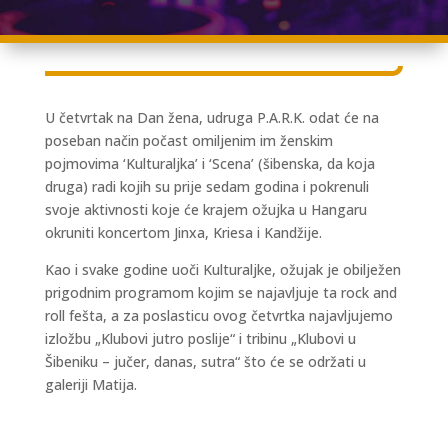
U četvrtak na Dan žena, udruga P.A.R.K. odat će na
poseban način počast omiljenim im ženskim
pojmovima ‘Kulturaljka’ i ‘Scena’ (šibenska, da koja
druga) radi kojih su prije sedam godina i pokrenuli
svoje aktivnosti koje će krajem ožujka u Hangaru
okruniti koncertom Jinxa, Kriesa i Kandžije.
Kao i svake godine uoči Kulturaljke, ožujak je obilježen
prigodnim programom kojim se najavljuje ta rock and
roll fešta, a za poslasticu ovog četvrtka najavljujemo
izložbu „Klubovi jutro poslije“ i tribinu „Klubovi u
Šibeniku – jučer, danas, sutra“ što će se održati u
galeriji Matija.