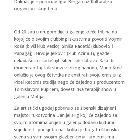
Dalmacije – poručuje Igor Bergam iz Kulturaljka
organizacijskog tima.
Od 20 sati u drugom dijelu galerije kreće tribina na
kojoj će o svojim clubbing iskustvima govoriti Vojmir
Roša (bivši klub Veslo), Siniša Radetić (klubovi S i
Papagaj) i Hrvoje Jelković (klub Azimut), gazde
nekadašnjih i sadašnjih šibenskih klubova. Kako bi
moderirao taj talk show visokog napona, Mario Krnić
odlučio je ovog četvrtka ne emitirati svoju emisiju iz
Pixel Records studija nego će zajedno s producentom
Tomislavom Rupićem, dovesti ‘Na terapiji’ show u
galeriju Matija.
Za artistički ugođaj pobrinuo se šibenski dizajner i
majstor rukotvorina Danijel Hrg koji će zajedno sa
svojim atomima unijeti u galeriju dodanu kulturnu
vrijednost i podsjetiti nas koliko je bogata šibenska
scena sa svim svojim glazbenicima i umjetnicima