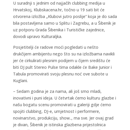
U suradnji s jednim od najjačih clubbing medija u
Hrvatskoj, Klubskacena.hr, točno u 19 sati bit će
otvorena izložba „Klubovi jutro poslije“ koja je do sada
bila postavljena samo u Splitu i Zagrebu, a u Šibenik je
uz potporu Grada Šibenika i Turističke zajednice,
dovodi upravo Kulturaljka.
Posjetitelji će radove moći pogledati u nešto
drukčijem ambijentu nego što su na izložbama navikli
jer će cirkulirati plesnim podijem u čijem središtu će
biti DJ pult Stereo Pulse tima odakle će Bake Junior i
Tabula promovirati svoju plesnu noć ove subote u
Kuglani.
– Sedam godina je za nama, ali još smo mladi,
inovativni i puni ideja. U četvrtak ćemo kulturu glazbe i
našu bogatu scenu promovirati u galeriji gdje ćemo
spojiti clubbing, DJ-e, umjetnost i performere,
novinarstvo, produkciju, show.., ma sve. Jer ovaj grad
je divan, Šibenik je istinska glazbena prijestolnica