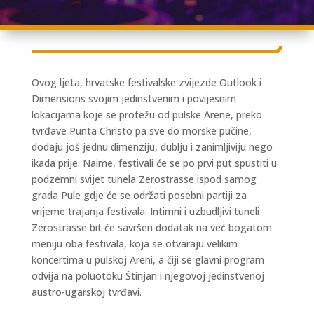
Ovog ljeta, hrvatske festivalske zvijezde Outlook i
Dimensions svojim jedinstvenim i povijesnim
lokacijama koje se protežu od pulske Arene, preko
tvrđave Punta Christo pa sve do morske pučine,
dodaju još jednu dimenziju, dublju i zanimljiviju nego
ikada prije. Naime, festivali će se po prvi put spustiti u
podzemni svijet tunela Zerostrasse ispod samog
grada Pule gdje će se održati posebni partiji za
vrijeme trajanja festivala. Intimni i uzbudljivi tuneli
Zerostrasse bit će savršen dodatak na već bogatom
meniju oba festivala, koja se otvaraju velikim
koncertima u pulskoj Areni, a čiji se glavni program
odvija na poluotoku Štinjan i njegovoj jedinstvenoj
austro-ugarskoj tvrđavi.