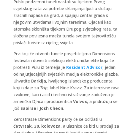
Pulski podzemni tuneli nastali su tijekom Prvog
svjetskog rata za potrebe sklanjanja ljudi u slučaju
zračnih napada na grad, a spajaju centar grada s
njegovim utvrdama i vojnim terenima. Ojačani kao
atomska skloništa tijekom Drugog svjetskog rata, ta
složena povijesna mreža tunela svojom tajnovitošću
privlači turiste iz cijelog svijeta.
Prvi koji će otvoriti tunele posjetiteljima Dimensions
festivala i dovesti selekciju elektroničke elite koja će
protresti Pulu iz temelja je
Resident Advisor
, jedan
od najutjecajnijih svjetskih medija elektroničke glazbe.
Uhvatite
Barkija
, hvaljenog islandskog producenta
koji izdaje za
Trip
, label Nine Kraviz. Za intenzivne rave
zvukove, kao i acid i techno istraživanje zadužena je
američka DJ-ica i producentica
Volvox
, a pridružuju se
još
Saoirse
i
Josh Cheon
.
Zerostrasse Dimensions party će se održati u
četvrtak
,
30. kolovoza
, a ulaznice će biti u prodaji za
dva tjedna. Ulaznice će moći kupiti samo vlasnici