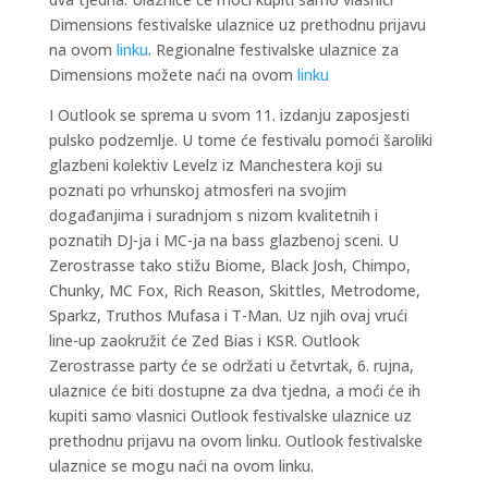
Dimensions festivalske ulaznice uz prethodnu prijavu
na ovom
linku
. Regionalne festivalske ulaznice za
Dimensions možete naći na ovom
linku
I Outlook se sprema u svom 11. izdanju zaposjesti
pulsko podzemlje. U tome će festivalu pomoći šaroliki
glazbeni kolektiv Levelz iz Manchestera koji su
poznati po vrhunskoj atmosferi na svojim
događanjima i suradnjom s nizom kvalitetnih i
poznatih DJ-ja i MC-ja na bass glazbenoj sceni. U
Zerostrasse tako stižu Biome, Black Josh, Chimpo,
Chunky, MC Fox, Rich Reason, Skittles, Metrodome,
Sparkz, Truthos Mufasa i T-Man. Uz njih ovaj vrući
line-up zaokružit će Zed Bias i KSR. Outlook
Zerostrasse party će se održati u četvrtak, 6. rujna,
ulaznice će biti dostupne za dva tjedna, a moći će ih
kupiti samo vlasnici Outlook festivalske ulaznice uz
prethodnu prijavu na ovom linku. Outlook festivalske
ulaznice se mogu naći na ovom linku.