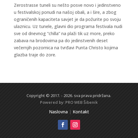
Zerostrasse tuneli su nešto posve novo i jedinstveno
u festivalskoj ponudi na našoj obali, a i šire, a zbog
ograničenih kapaciteta savjet je da požurite po svoju
ulaznicu. Uz tunele, glavni dio programa festivala nudi
sve od dnevnog “chilla” na plaži tik uz more, preko
zabava na brodovima pa do jedinstvenih deset
večernjih pozornica na tvrđavi Punta Christo kojima
glazba traje do zore.
Copyright © 2017. - 2026. sva prava pridržana.
Powered by:
PRO WEB
Šibenik
Naslovna
|
Kontakt