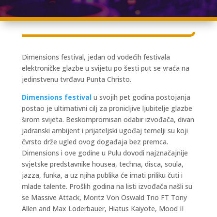
Dimensions festival, jedan od vodećih festivala
elektroničke glazbe u svijetu po šesti put se vraća na
jedinstvenu tvrđavu Punta Christo.
Dimensions festival
u svojih pet godina postojanja
postao je ultimativni cilj za pronicljive ljubitelje glazbe
širom svijeta. Beskompromisan odabir izvođača, divan
jadranski ambijent i prijateljski ugođaj temelji su koji
čvrsto drže ugled ovog događaja bez premca.
Dimensions i ove godine u Pulu dovodi najznačajnije
svjetske predstavnike housea, techna, disca, soula,
jazza, funka, a uz njiha publika će imati priliku čuti i
mlade talente. Prošlih godina na listi izvođača našli su
se Massive Attack, Moritz Von Oswald Trio FT Tony
Allen and Max Loderbauer, Hiatus Kaiyote, Mood II