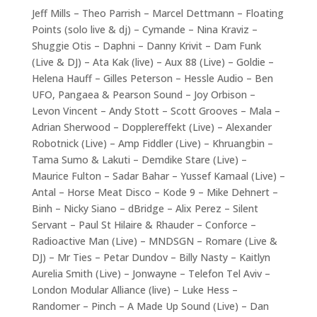
Jeff Mills – Theo Parrish – Marcel Dettmann – Floating
Points (solo live & dj) – Cymande – Nina Kraviz –
Shuggie Otis – Daphni – Danny Krivit – Dam Funk
(Live & DJ) – Ata Kak (live) – Aux 88 (Live) – Goldie –
Helena Hauff – Gilles Peterson – Hessle Audio – Ben
UFO, Pangaea & Pearson Sound – Joy Orbison –
Levon Vincent – Andy Stott – Scott Grooves – Mala –
Adrian Sherwood – Dopplereffekt (Live) – Alexander
Robotnick (Live) – Amp Fiddler (Live) – Khruangbin –
Tama Sumo & Lakuti – Demdike Stare (Live) –
Maurice Fulton – Sadar Bahar – Yussef Kamaal (Live) –
Antal – Horse Meat Disco – Kode 9 – Mike Dehnert –
Binh – Nicky Siano – dBridge – Alix Perez – Silent
Servant – Paul St Hilaire & Rhauder – Conforce –
Radioactive Man (Live) – MNDSGN – Romare (Live &
DJ) – Mr Ties – Petar Dundov – Billy Nasty – Kaitlyn
Aurelia Smith (Live) – Jonwayne – Telefon Tel Aviv –
London Modular Alliance (live) – Luke Hess –
Randomer – Pinch – A Made Up Sound (Live) – Dan