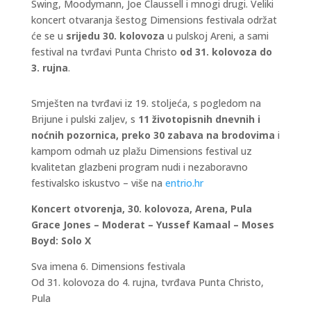
Swing, Moodymann, Joe Claussell i mnogi drugi. Veliki
koncert otvaranja šestog Dimensions festivala održat
će se u
srijedu 30. kolovoza
u pulskoj Areni, a sami
festival na tvrđavi Punta Christo
od 31. kolovoza do
3. rujna
.
Smješten na tvrđavi iz 19. stoljeća, s pogledom na
Brijune i pulski zaljev, s
11 životopisnih dnevnih i
noćnih pozornica, preko 30 zabava na brodovima
i
kampom odmah uz plažu Dimensions festival uz
kvalitetan glazbeni program nudi i nezaboravno
festivalsko iskustvo – više na
entrio.hr
Koncert otvorenja, 30. kolovoza, Arena, Pula
Grace Jones – Moderat – Yussef Kamaal – Moses
Boyd: Solo X
Sva imena 6. Dimensions festivala
Od 31. kolovoza do 4. rujna, tvrđava Punta Christo,
Pula