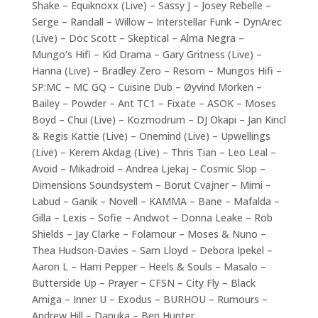
Shake – Equiknoxx (Live) – Sassy J – Josey Rebelle –
Serge – Randall – Willow – Interstellar Funk – DynArec
(Live) – Doc Scott – Skeptical – Alma Negra –
Mungo’s Hifi – Kid Drama – Gary Gritness (Live) –
Hanna (Live) – Bradley Zero – Resom – Mungos Hifi –
SP:MC – MC GQ – Cuisine Dub – Øyvind Morken –
Bailey – Powder – Ant TC1 – Fixate – ASOK – Moses
Boyd – Chui (Live) – Kozmodrum – DJ Okapi – Jan Kincl
& Regis Kattie (Live) – Onemind (Live) – Upwellings
(Live) – Kerem Akdag (Live) – Thris Tian – Leo Leal –
Avoid – Mikadroid – Andrea Ljekaj – Cosmic Slop –
Dimensions Soundsystem – Borut Cvajner – Mimi –
Labud – Ganik – Novell – KAMMA – Bane – Mafalda –
Gilla – Lexis – Sofie – Andwot – Donna Leake – Rob
Shields – Jay Clarke – Folamour – Moses & Nuno –
Thea Hudson-Davies – Sam Lloyd – Debora Ipekel –
Aaron L – Harri Pepper – Heels & Souls – Masalo –
Butterside Up – Prayer – CFSN – City Fly – Black
Amiga – Inner U – Exodus – BURHOU – Rumours –
Andrew Hill – Danuka – Ben Hunter