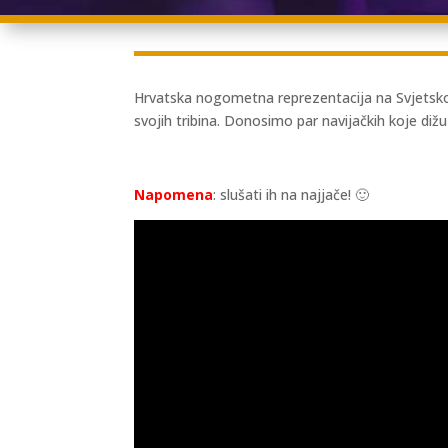
Hrvatska nogometna reprezentacija na Svjetskom pr
svojih tribina. Donosimo par navijačkih koje diž
Napomena
: slušati ih na najjače! 🙂