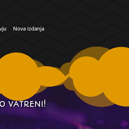
vju
Nova izdanja
O VATRENI!