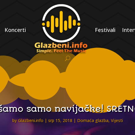
Koncerti
Festivali
Inter
šamo samo navijačke! SRETN
by
Glazbeni.info
srp 15, 2018
Domaća glazba
,
Vijesti