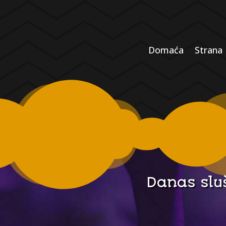
Domaća
Strana
Danas slu