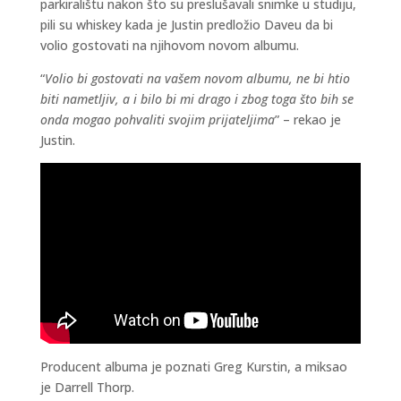
parkiralištu nakon što su preslušavali snimke u studiju,
pili su whiskey kada je Justin predložio Daveu da bi
volio gostovati na njihovom novom albumu.
“
Volio bi gostovati na vašem novom albumu, ne bi htio
biti nametljiv, a i bilo bi mi drago i zbog toga što bih se
onda mogao pohvaliti svojim prijateljima
” – rekao je
Justin.
Producent albuma je poznati Greg Kurstin, a miksao
je Darrell Thorp.