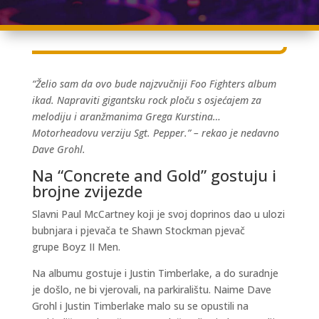
“Želio sam da ovo bude najzvučniji Foo Fighters album
ikad. Napraviti gigantsku rock ploču s osjećajem za
melodiju i aranžmanima Grega Kurstina…
Motorheadovu verziju Sgt. Pepper.” – rekao je nedavno
Dave Grohl.
Na “Concrete and Gold” gostuju i
brojne zvijezde
Slavni Paul McCartney koji je svoj doprinos dao u ulozi
bubnjara i pjevača te Shawn Stockman pjevač
grupe Boyz II Men.
Na albumu gostuje i Justin Timberlake, a do suradnje
je došlo, ne bi vjerovali, na parkiralištu. Naime Dave
Grohl i Justin Timberlake malo su se opustili na