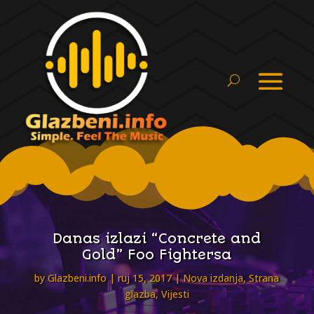
Danas izlazi “Concrete and
Gold” Foo Fightersa
by
Glazbeni.info
ruj 15, 2017
Nova izdanja
,
Strana
glazba
,
Vijesti