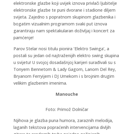
elektronske glazbe koji uvijek iznova privlači ljubitelje
elektronske glazbe te puni dvorane i stadione diljem
svijeta. Zajedno s popratnom skupinom glazbenika i
bogatim vizualnim programom svaki put iznova
garantiraju nam spektakularan doživljaj i koncert za
pamćenje!
Parov Stelar nosi titulu pionira ‘Elektro Swinga’, a
postali su jedan od najtraženijih elektro swing skupina
u svijetu! U svojoj dosadašnjoj karijeri surađivali su s
Tonyem Bennetom & Lady Gagom, Lanom Del Rey,
Bryanom Ferryijem i DJ Umekom i s brojnim drugim
velikim glazbenim imenima.
Manouche
Foto: Primož Dolničar
Njihova je glazba puna humora, zaraznih melodija,
laganih tekstova popraćenih intervencijama divljih