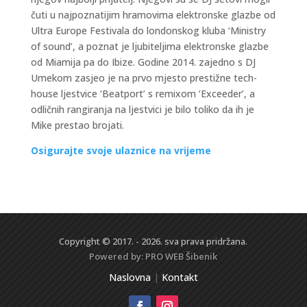
čuti u najpoznatijim hramovima elektronske glazbe od
Ultra Europe Festivala do londonskog kluba ‘Ministry
of sound’, a poznat je ljubiteljima elektronske glazbe
od Miamija pa do Ibize. Godine 2014. zajedno s DJ
Umekom zasjeo je na prvo mjesto prestižne tech-
house ljestvice ‘Beatport’ s remixom ‘Exceeder’, a
odličnih rangiranja na ljestvici je bilo toliko da ih je
Mike prestao brojati.
Osigurajte svoje ulaznice na vrijeme
Copyright © 2017. - 2026. sva prava pridržana.
Powered by:
PRO WEB
Šibenik
Naslovna
|
Kontakt