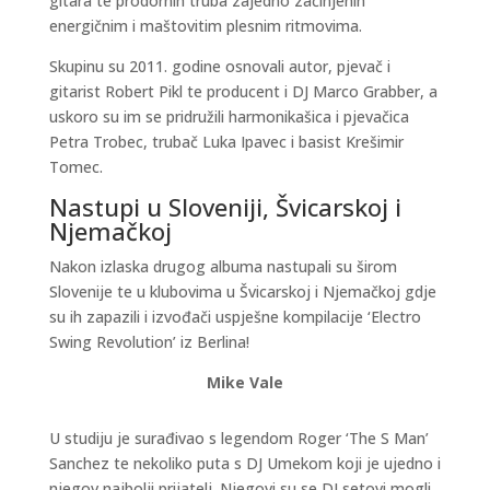
gitara te prodornih truba zajedno začinjenih
energičnim i maštovitim plesnim ritmovima.
Skupinu su 2011. godine osnovali autor, pjevač i
gitarist Robert Pikl te producent i DJ Marco Grabber, a
uskoro su im se pridružili harmonikašica i pjevačica
Petra Trobec, trubač Luka Ipavec i basist Krešimir
Tomec.
Nastupi u Sloveniji, Švicarskoj i
Njemačkoj
Nakon izlaska drugog albuma nastupali su širom
Slovenije te u klubovima u Švicarskoj i Njemačkoj gdje
su ih zapazili i izvođači uspješne kompilacije ‘Electro
Swing Revolution’ iz Berlina!
Mike Vale
U studiju je surađivao s legendom Roger ‘The S Man’
Sanchez te nekoliko puta s DJ Umekom koji je ujedno i
njegov najbolji prijatelj. Njegovi su se DJ setovi mogli