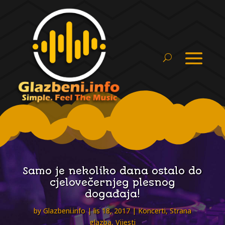
Samo je nekoliko dana ostalo do
cjelovečernjeg plesnog
događaja!
by
Glazbeni.info
lis 18, 2017
Koncerti
,
Strana
glazba
,
Vijesti