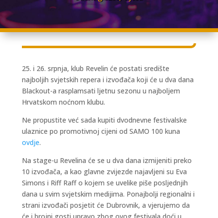
25. i 26. srpnja, klub Revelin će postati središte
najboljih svjetskih repera i izvođača koji će u dva dana
Blackout-a rasplamsati ljetnu sezonu u najboljem
Hrvatskom noćnom klubu.
Ne propustite već sada kupiti dvodnevne festivalske
ulaznice po promotivnoj cijeni od SAMO 100 kuna
ovdje
.
Na stage-u Revelina će se u dva dana izmijeniti preko
10 izvođača, a kao glavne zvijezde najavljeni su Eva
Simons i Riff Raff o kojem se uvelike piše posljednjih
dana u svim svjetskim medijima. Ponajbolji regionalni i
strani izvođači posjetit će Dubrovnik, a vjerujemo da
će i brojni gosti upravo zbog ovog festivala doći u