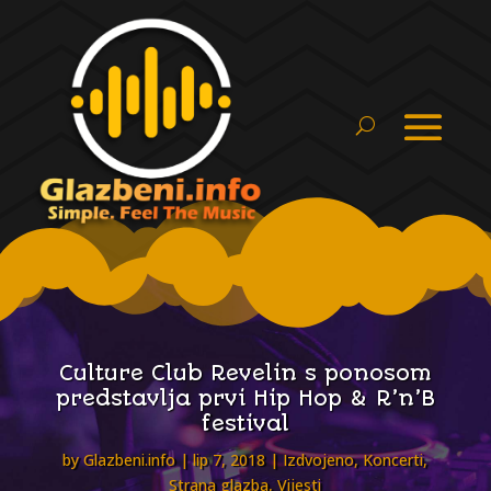
Culture Club Revelin s ponosom
predstavlja prvi Hip Hop & R’n’B
festival
by
Glazbeni.info
lip 7, 2018
Izdvojeno
,
Koncerti
,
Strana glazba
,
Vijesti