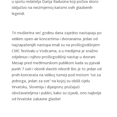
u spotu redatelja Darija Radusina koji počiva skoro
isključivo na neizmjernoj karizmi ovih glazbenih
legendi.
Tri mušketira već godinu dana zajedno nastupaju po
velikim open-air koncertima i dvoranama. Jedan od
najzapaženijih nastupa imali su na prošlogodišnjem
CMC festivalu u Vodicama, a u medijima je snažno
odjeknuo i njihov prošlogodišnji nastup u dvorani
Mesap pred međimurskom publikom kada su pjevali
punih 7 sati i oborili vlastiti rekord! Bio je to jedan od
prvih koncerata na velikoj turneji pod motom “svi za
jednoga, jedan za sve” na kojoj su obišli cijelu
Hrvatsku, Sloveniju i dijasporu; pružajući
obožavateljima i publici, kako su izjavili, ono najbolje
od hrvatske zabavne glazbe!