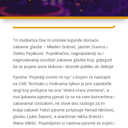
Tri mušketira čine tri istinske legende domaće
zabavne glazbe – Mladen Grdović, Jasmin Stavros i
Zlatko Pejaković. Pojedinačno, najpopularniji su i
najprodavaniji izvođači zabavne glazbe koji, gdjegod
da se pojave pune klubove i dovode publiku do delirija!
Pjesma “Prijatelji zovite mi nju” s kojom će nastupiti
na CMC festivalu u Vodicama njihov je prvi zajednički
singl koji podsjeća na ona “dobra stara vremena”, a
ova ljubavna pjesma pjevat će se na svim koncertima i
zabavama! Uostalom, ne slove bez razloga za tri
kralja zabave! Tekst pjesme potpisuje Nenad Ninčević,
glazbu Ljubo Šeperić, a aranžman Nikša Bratoš i
Mario Mikšić. Prijateljstvo iz naslova pjesme se osjeti i