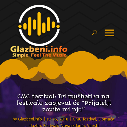
CMC festival: Tri mušketira na
festivalu zapjevat će “Prijatelji
zovite mi nju”
by
Glazbeni.info
svi 16, 2018
CMC festival
,
Domaća
glazba
,
Festivali
,
Nova izdanja
,
Vijesti