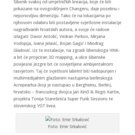
Šibenik svakoj od umjetničkih kreacija, koje će biti
prikazane na ovogodišnjem Changeru, daje posebnu i
neponovljivu dimenziju. Tako će na lokacijama po
njihovom odabiru biti postavljene svjetlosne instalacije
nagrađivanih hrvatskih autora, a svoje će radove
izlagati: Davor Antolić, Vedran Perkov, Mirjana
Vodopija, Ivana Jelavić, Bojan Gagić i Miodrag
Gladović. Uz te instalacije, na zgradi šibenskoga HNK-
a bit će projiciran 3D mapping, a ulice šibenske
povijesne jezgre bit će osvijetljene ambijentalnom
rasvjetom. Taj će svjetlosni labirint biti nadopunjen i
multimedijalnim glazbenim nastupima berlinskoga
Acrepearlsa (koji je nastupao u Bergheinu, Berlin),
hrvatsko – francuskog dvojca Jan Kinčl & Regis Kattie,
projekta Tonija Starešinića Super Funk Sessions te
slovenskog YGT livea.
Foto: Emir Srkalović