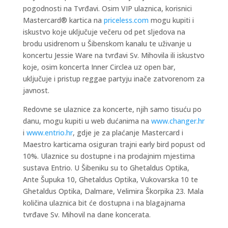
pogodnosti na Tvrđavi. Osim VIP ulaznica, korisnici
Mastercard® kartica na
priceless.com
mogu kupiti i
iskustvo koje uključuje večeru od pet sljedova na
brodu usidrenom u Šibenskom kanalu te uživanje u
koncertu Jessie Ware na tvrđavi Sv. Mihovila ili iskustvo
koje, osim koncerta Inner Circlea uz open bar,
uključuje i pristup reggae partyju inače zatvorenom za
javnost.
Redovne se ulaznice za koncerte, njih samo tisuću po
danu, mogu kupiti u web dućanima na
www.changer.hr
i
www.entrio.hr
, gdje je za plaćanje Mastercard i
Maestro karticama osiguran trajni early bird popust od
10%. Ulaznice su dostupne i na prodajnim mjestima
sustava Entrio. U Šibeniku su to Ghetaldus Optika,
Ante Šupuka 10, Ghetaldus Optika, Vukovarska 10 te
Ghetaldus Optika, Dalmare, Velimira Škorpika 23. Mala
količina ulaznica bit će dostupna i na blagajnama
tvrđave Sv. Mihovil na dane koncerata.