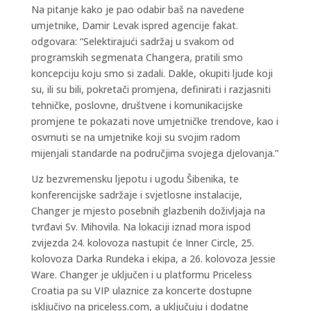
Na pitanje kako je pao odabir baš na navedene
umjetnike, Damir Levak ispred agencije fakat.
odgovara: “Selektirajući sadržaj u svakom od
programskih segmenata Changera, pratili smo
koncepciju koju smo si zadali. Dakle, okupiti ljude koji
su, ili su bili, pokretači promjena, definirati i razjasniti
tehničke, poslovne, društvene i komunikacijske
promjene te pokazati nove umjetničke trendove, kao i
osvrnuti se na umjetnike koji su svojim radom
mijenjali standarde na područjima svojega djelovanja.”
Uz bezvremensku ljepotu i ugodu Šibenika, te
konferencijske sadržaje i svjetlosne instalacije,
Changer je mjesto posebnih glazbenih doživljaja na
tvrđavi Sv. Mihovila. Na lokaciji iznad mora ispod
zvijezda 24. kolovoza nastupit će Inner Circle, 25.
kolovoza Darka Rundeka i ekipa, a 26. kolovoza Jessie
Ware. Changer je uključen i u platformu Priceless
Croatia pa su VIP ulaznice za koncerte dostupne
isključivo na priceless.com, a uključuju i dodatne