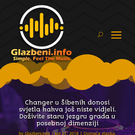
Changer u Šibenik donosi
svjetla kakva još niste vidjeli.
Doživite staru jezgru grada u
posebnoj dimenziji
by
Glazbeni.info
kol 21, 2018
Domaća glazba
,