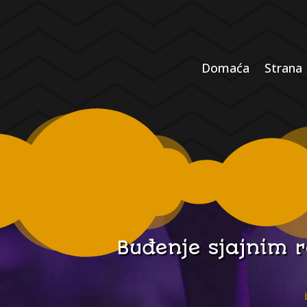
Domaća
Strana
Buđenje sjajnim r