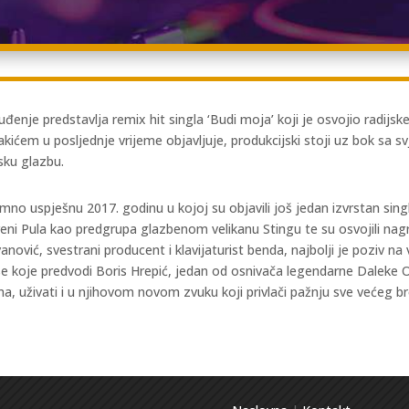
nje predstavlja remix hit singla ‘Budi moja’ koji je osvojio radijske i
ćem u posljednje vrijeme objavljuje, produkcijski stoji uz bok sa sv
sku glazbu.
no uspješnu 2017. godinu u kojoj su objavili još jedan izvrstan singl
Areni Pula kao predgrupa glazbenom velikanu Stingu te su osvojili n
anović, svestrani producent i klavijaturist benda, najbolji je poziv n
se koje predvodi Boris Hrepić, jedan od osnivača legendarne Daleke O
ma, uživati i u njihovom novom zvuku koji privlači pažnju sve većeg br