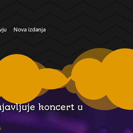
vju
Nova izdanja
javljuje koncert u
i