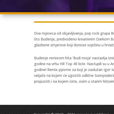
Dva mjeseca od objavljivanja, pop rock grupa Buđe
što Buđenje, predvođeno kreativnim Darkom Baki
glazbene smjerove koji donose svježinu u hrvat
Buđenje remixom hita ‘Budi moja’ nastavlja iznim
godine na vrhu HR Top 40 liste. Nastupili su u 
godine! Remix pjesme za koji je zaslužan Igor Iv
veljače na kojem će ugostiti odlične Sunnysider
propustiti i na kojem ćete, osim u starim hitovi