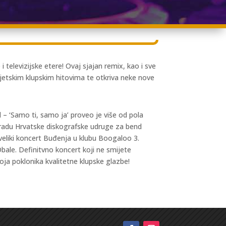
 televizijske etere! Ovaj sjajan remix, kao i sve
jetskim klupskim hitovima te otkriva neke nove
 – ‘Samo ti, samo ja’ proveo je više od pola
agradu Hrvatske diskografske udruge za bend
a veliki koncert Buđenja u klubu Boogaloo 3.
bale. Definitvno koncert koji ne smijete
oja poklonika kvalitetne klupske glazbe!