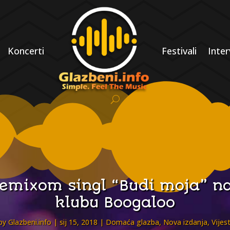
Koncerti
Festivali
Inter
emixom singl “Budi moja” na
klubu Boogaloo
by
Glazbeni.info
sij 15, 2018
Domaća glazba
,
Nova izdanja
,
Vijest