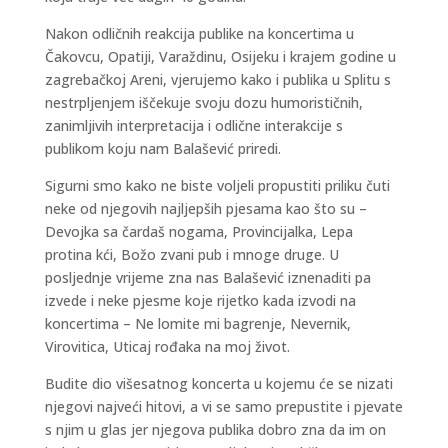
Nakon odličnih reakcija publike na koncertima u
Čakovcu, Opatiji, Varaždinu, Osijeku i krajem godine u
zagrebačkoj Areni, vjerujemo kako i publika u Splitu s
nestrpljenjem iščekuje svoju dozu humorističnih,
zanimljivih interpretacija i odlične interakcije s
publikom koju nam Balašević priredi.
Sigurni smo kako ne biste voljeli propustiti priliku čuti
neke od njegovih najljepših pjesama kao što su –
Devojka sa čardaš nogama, Provincijalka, Lepa
protina kći, Božo zvani pub i mnoge druge. U
posljednje vrijeme zna nas Balašević iznenaditi pa
izvede i neke pjesme koje rijetko kada izvodi na
koncertima – Ne lomite mi bagrenje, Nevernik,
Virovitica, Uticaj rođaka na moj život.
Budite dio višesatnog koncerta u kojemu će se nizati
njegovi najveći hitovi, a vi se samo prepustite i pjevate
s njim u glas jer njegova publika dobro zna da im on