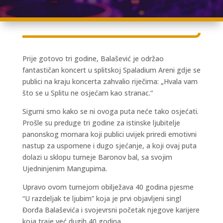
Prije gotovo tri godine, Balašević je održao
fantastičan koncert u splitskoj Spaladium Areni gdje se
publici na kraju koncerta zahvalio riječima: „Hvala vam
što se u Splitu ne osjećam kao stranac.“
Sigurni smo kako se ni ovoga puta neće tako osjećati.
Prošle su preduge tri godine za istinske ljubitelje
panonskog mornara koji publici uvijek priredi emotivni
nastup za uspomene i dugo sjećanje, a koji ovaj puta
dolazi u sklopu turneje Baronov bal, sa svojim
Ujedninjenim Mangupima.
Upravo ovom turnejom obilježava 40 godina pjesme
“U razdeljak te ljubim” koja je prvi objavljeni singl
Đorđa Balaševića i svojevrsni početak njegove karijere
koja traje već dugih 40 godina.