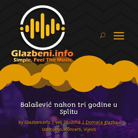
Balašević nakon tri godine u
Splitu
by
Glazbeni.info
velj 26, 2018
Domaća glazba
,
Izdvojeno
,
Koncerti
,
Vijesti