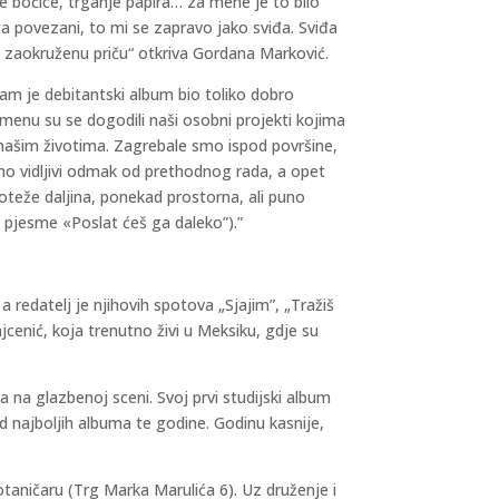
e bočice, trganje papira… za mene je to bilo
ta povezani, to mi se zapravo jako sviđa. Sviđa
u zaokruženu priču“ otkriva Gordana Marković.
am je debitantski album bio toliko dobro
menu su se dogodili naši osobni projekti kojima
 našim životima. Zagrebale smo ispod površine,
mo vidljivi odmak od prethodnog rada, a opet
roteže daljina, ponekad prostorna, ali puno
z pjesme «Poslat ćeš ga daleko”).”
 redatelj je njihovih spotova „Sjajim”, „Tražiš
jcenić, koja trenutno živi u Meksiku, gdje su
na glazbenoj sceni. Svoj prvi studijski album
od najboljih albuma te godine. Godinu kasnije,
taničaru (Trg Marka Marulića 6). Uz druženje i