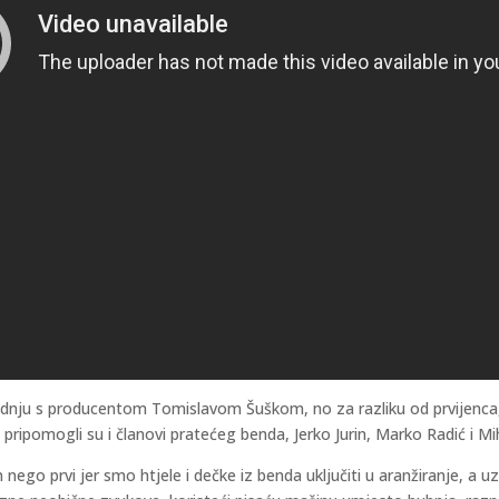
radnju s producentom Tomislavom Šuškom, no za razliku od prvijenca
a pripomogli su i članovi pratećeg benda, Jerko Jurin, Marko Radić i Mi
n nego prvi jer smo htjele i dečke iz benda uključiti u aranžiranje