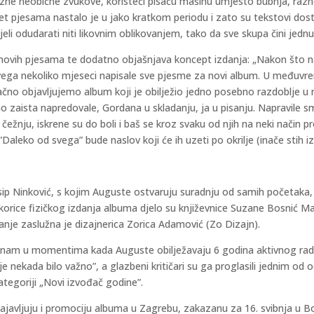
 razne neobične zvukove, koristeći pisaću mašinu umjesto bubnja, razn
vet pjesama nastalo je u jako kratkom periodu i zato su tekstovi dos
li odudarati niti likovnim oblikovanjem, tako da sve skupa čini jedn
 novih pjesama te dodatno objašnjava koncept izdanja: „Nakon što n
vega nekoliko mjeseci napisale sve pjesme za novi album. U međuvre
ačno objavljujemo album koji je obilježio jedno posebno razdoblje u
 zaista napredovale, Gordana u skladanju, ja u pisanju. Napravile s
žnju, iskrene su do boli i baš se kroz svaku od njih na neki način p
Daleko od svega” bude naslov koji će ih uzeti po okrilje (inače stih i
sip Ninković, s kojim Auguste ostvaruju suradnju od samih početaka, a
e korice fizičkog izdanja albuma djelo su književnice Suzane Bosnić Ma
ovanje zaslužna je dizajnerica Zorica Adamović (Zo Dizajn).
 nam u momentima kada Auguste obilježavaju 6 godina aktivnog rada 
e nekada bilo važno”, a glazbeni kritičari su ga proglasili jednim od 
ategoriji „Novi izvođač godine”.
javljuju i promociju albuma u Zagrebu, zakazanu za 16. svibnja u Bo