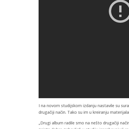
I na novom studijskom izdanju nastavile su su
drugačiji način. Tako su im u kreiranju materijal
„Drugi album radile smo na nešto drugačiji nači