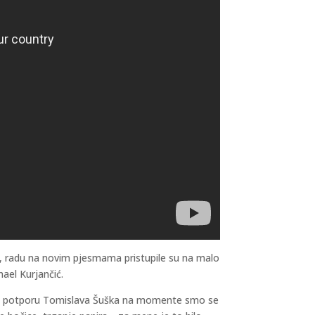
, radu na novim pjesmama pristupile su na malo
hael Kurjančić.
, a uz potporu Tomislava Šuška na momente smo se