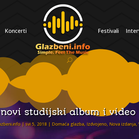
Koncerti
Festivali
Inter
novi studijski album i video 
azbeni.info
svi 5, 2018
Domaća glazba
,
Izdvojeno
,
Nova izdanja
,