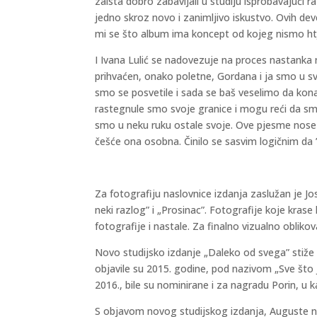
zaista dobro zabavljali u studiju isprobavajući
jedno skroz novo i zanimljivo iskustvo. Ovih de
mi se što album ima koncept od kojeg nismo htje
I Ivana Lulić se nadovezuje na proces nastanka
prihvaćen, onako poletne, Gordana i ja smo u s
smo se posvetile i sada se baš veselimo da kon
rastegnule smo svoje granice i mogu reći da smo
smo u neku ruku ostale svoje. Ove pjesme nose če
češće ona osobna. Činilo se sasvim logičnim da ”
Za fotografiju naslovnice izdanja zaslužan je Jo
neki razlog” i „Prosinac”. Fotografije koje kras
fotografije i nastale. Za finalno vizualno oblik
Novo studijsko izdanje „Daleko od svega” stiže
objavile su 2015. godine, pod nazivom „Sve što j
2016., bile su nominirane i za nagradu Porin, u k
S objavom novog studijskog izdanja, Auguste na