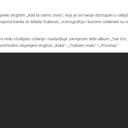
vile singlom „Kad bi samo znao”, koji je od ranije dostupan u radijs
spota bavila se Maida Srabović, scenografija i kostimi odabrani su o
 redu studijsko izdanje i nasljeđuje zamijećen debi-album „Sve što j
ethodno objavljeni singlovi „Ruke“, „Trebam malo“ i „Prosinac“.