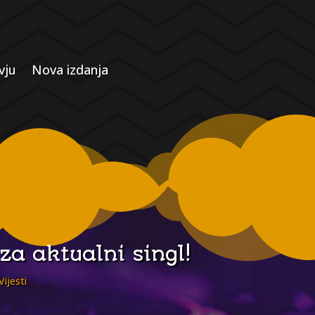
vju
Nova izdanja
za aktualni singl!
Vijesti