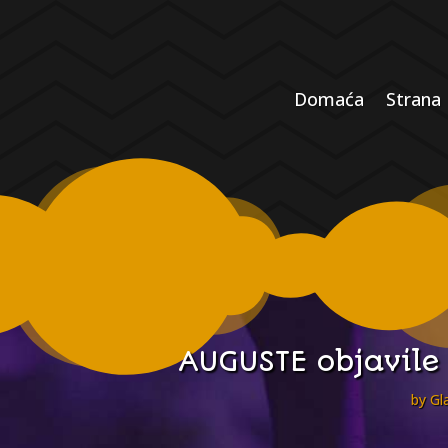
Domaća
Strana
AUGUSTE objavile 
by
Gl