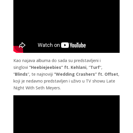
Kao najava albuma do sada su predstavljeni i
singlovi
“Heebiejeebies” ft. Kehlani
, “
Turf
“,
“
Blinds
“, te najnoviji
“Wedding Crashers” ft. Offset
,
koji je nedavno predstavljen i uživo u TV showu Late
Night With Seth Meyers.