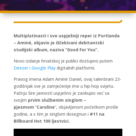
Multiplatinasti i sve uspješniji reper iz Portlanda
– Aminé, objavio je iščekivani debitantski
studijski album, naziva “Good For You”.
Novo izdanje hrvatskoj je publici dostupno putem
Deezer i Google Play
digitalnih platformi.
Pravog imena Adam Aminé Daniel, ovaj talentirani 23-
godišnjak sve je zamjećenije ime u hip-hop svijetu.
Pažnju šire javnosti uspješno je zaokupio već sa
svojim
prvim službenim singlom –
pjesmom
“
Caroline
“, objavljenom početkom prošle
godine, a s tim je singlom dosegnuo i
#11 na
Billboard Hot 100 ljestvici.