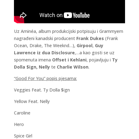
Uz Aminéa, album produkcijski potpisuju i Grammyem
nagrađeni kanadski producent
Frank Dukes
(Frank
Ocean, Drake, The Weeknd…),
Girpool
,
Guy
Lawrence iz dua Disclosure
,…a kao gosti se uz
spomenuta imena
Offset i Kehlani
, pojavljuju i
Ty
Dolla $ign, Nelly
te
Charlie Wilson
.
“Good For You” popis pjesama:
Veggies Feat. Ty Dolla $ign
Yellow Feat. Nelly
Caroline
Hero
Spice Girl