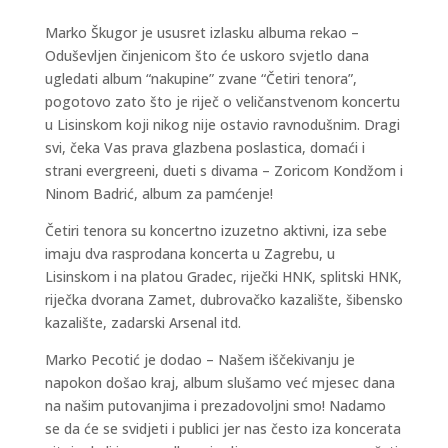
Marko Škugor je ususret izlasku albuma rekao –
Oduševljen činjenicom što će uskoro svjetlo dana
ugledati album “nakupine” zvane “Četiri tenora”,
pogotovo zato što je riječ o veličanstvenom koncertu
u Lisinskom koji nikog nije ostavio ravnodušnim. Dragi
svi, čeka Vas prava glazbena poslastica, domaći i
strani evergreeni, dueti s divama – Zoricom Kondžom i
Ninom Badrić, album za pamćenje!
Četiri tenora su koncertno izuzetno aktivni, iza sebe
imaju dva rasprodana koncerta u Zagrebu, u
Lisinskom i na platou Gradec, riječki HNK, splitski HNK,
riječka dvorana Zamet, dubrovačko kazalište, šibensko
kazalište, zadarski Arsenal itd.
Marko Pecotić je dodao – Našem iščekivanju je
napokon došao kraj, album slušamo već mjesec dana
na našim putovanjima i prezadovoljni smo! Nadamo
se da će se svidjeti i publici jer nas često iza koncerata