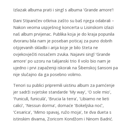
Izlazak albuma prati i singl s albuma ‘Grande amore’!
Đani Stipaničev otkriva zašto su baš njega odabrali –
Nakon veoma uspješnog koncerta u Lisinskom izlazi
naš album prvijenac. Publika koja je do kraja popunila
dvoranu bila nam je poseban poticaj za puno dobrih
otpjevanih skladbi i arija koje je bilo šteta ne
ovjekovječiti nosačem zvuka. Najavni singl ‘Grande
amore’ po uzoru na talijanski trio Il volo bio nam je
ujedno i prvi zapaženiji iskorak na Šibenskoj šansoni pa
nije slučajno da ga posebno volimo.
Tenori su publici pripremili uistinu album za pamćenje
jer sadrži svjetske standarde ‘My way’, ‘O sole mio’,
‘Funiculì, funiculà’, ‘Brucia la terra’, ‘Libiamo ne lieti
calici’, ‘Nessun dorma’, domaće ‘Bokeljska noć’,
‘Cesarica’, ‘Mirno spavaj, ružo moja’, te dva dueta s
istinskim divama, Zoricom Kondžom i Ninom Badrić.