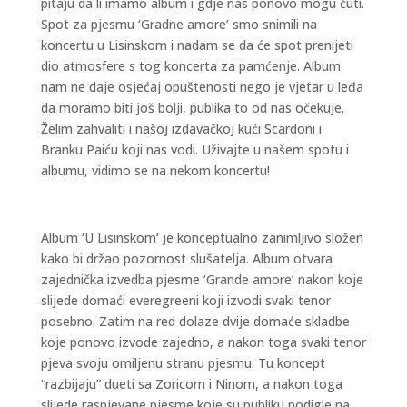
pitaju da li imamo album i gdje nas ponovo mogu čuti.
Spot za pjesmu ‘Gradne amore’ smo snimili na
koncertu u Lisinskom i nadam se da će spot prenijeti
dio atmosfere s tog koncerta za pamćenje. Album
nam ne daje osjećaj opuštenosti nego je vjetar u leđa
da moramo biti još bolji, publika to od nas očekuje.
Želim zahvaliti i našoj izdavačkoj kući Scardoni i
Branku Paiću koji nas vodi. Uživajte u našem spotu i
albumu, vidimo se na nekom koncertu!
Album ‘U Lisinskom’ je konceptualno zanimljivo složen
kako bi držao pozornost slušatelja. Album otvara
zajednička izvedba pjesme ‘Grande amore’ nakon koje
slijede domaći everegreeni koji izvodi svaki tenor
posebno. Zatim na red dolaze dvije domaće skladbe
koje ponovo izvode zajedno, a nakon toga svaki tenor
pjeva svoju omiljenu stranu pjesmu. Tu koncept
“razbijaju” dueti sa Zoricom i Ninom, a nakon toga
slijede raspjevane pjesme koje su publiku podigle na